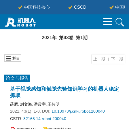
中国科技核心
CSCD
中国科协
2021年 第43卷 第1期
栏目
上一期
|
下一期
论文与报告
基于视觉感知和触觉先验知识学习的机器人稳定
抓取
薛腾
刘文海
潘震宇
王伟明
,
,
,
2021, 43(1): 1-8.
DOI:
10.13973/j.cnki.robot.200040
CSTR:
32165.14.robot.200040