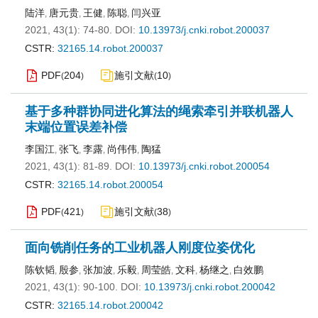
陆洋
唐元贵
王健
陈聪
闫兴亚
,
,
,
,
2021, 43(1): 74-80.
DOI:
10.13973/j.cnki.robot.200037
CSTR:
32165.14.robot.200037
PDF
204
施引文献
10
(
)
(
)
基于多种群协同进化算法的绳索牵引并联机器人
末端位置误差补偿
李国江
张飞
李露
尚伟伟
陶猛
,
,
,
,
2021, 43(1): 81-89.
DOI:
10.13973/j.cnki.robot.200054
CSTR:
32165.14.robot.200054
PDF
421
施引文献
38
(
)
(
)
面向铣削任务的工业机器人刚度位姿优化
陈钦韬
殷参
张加波
乐毅
周莹皓
文科
杨继之
白效鹏
,
,
,
,
,
,
,
2021, 43(1): 90-100.
DOI:
10.13973/j.cnki.robot.200042
CSTR:
32165.14.robot.200042