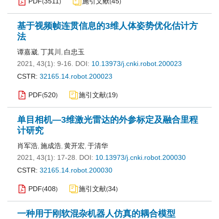
PDF
3511
施引文献
45
(
)
(
)
基于视频帧连贯信息的3维人体姿势优化估计方
法
谭嘉崴
丁其川
白忠玉
,
,
2021, 43(1): 9-16.
DOI:
10.13973/j.cnki.robot.200023
CSTR:
32165.14.robot.200023
PDF
520
施引文献
19
(
)
(
)
单目相机—3维激光雷达的外参标定及融合里程
计研究
肖军浩
施成浩
黄开宏
于清华
,
,
,
2021, 43(1): 17-28.
DOI:
10.13973/j.cnki.robot.200030
CSTR:
32165.14.robot.200030
PDF
408
施引文献
34
(
)
(
)
一种用于刚软混杂机器人仿真的耦合模型