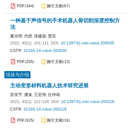
PDF
344
施引文献
67
(
)
(
)
一种基于声信号的手术机器人骨切削深度控制方
法
夏光明
代煜
张建勋
贾宾
,
,
,
2021, 43(1): 101-111.
DOI:
10.13973/j.cnki.robot.200035
CSTR:
32165.14.robot.200035
PDF
255
施引文献
13
(
)
(
)
综述与介绍
主动变形材料机器人技术研究进展
苏笑宇
潘泉
王宏伟
任仲靖
,
,
,
2021, 43(1): 112-128.
DOI:
10.13973/j.cnki.robot.200118
CSTR:
32165.14.robot.200118
PDF
525
施引文献
16
(
)
(
)