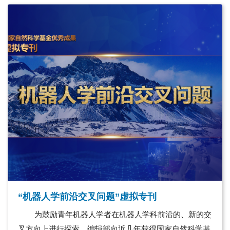
合目标运动的时序趋势，实现对目标姿态的连续检测。仿
真结果表明，在30 m范围内，最大位置误差小于0.8 m、最
大航向误差小于5°，验证了方法的准确性。实船实验结果
显示：静态实验中位置误差为1.2 m，最大航向误差小于
6.2°；动态实验中，对接末期位置误差小于0.16 m, 85%航
向误差小于5°，进一步验证了方法的可行性。
“机器人学前沿交叉问题”虚拟专刊
为鼓励青年机器人学者在机器人学科前沿的、新的交
叉方向上进行探索，编辑部向近几年获得国家自然科学基