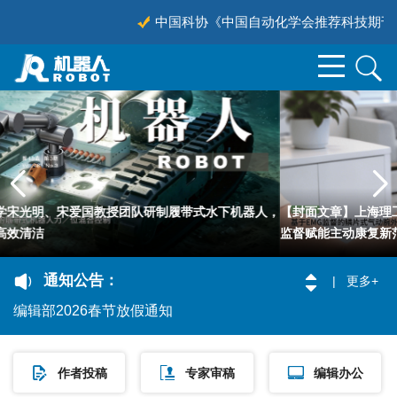
中国科协《中国自动化学会推荐科技期刊目录（20
制履带式水下机器人，
【封面文章】上海理工大学团队提出新型鳞片式腕
监督赋能主动康复新范式
《机器人》“星表作业机器人”专题征稿（已截止）
编辑部2026年暑期放假通知
通知公告：
更多+
声明
编辑部2026春节放假通知
“机器人跟踪-测量-加工一体化技术”专刊征稿（2026-06-30 截止）
“电力机器人”专题征稿（2026-03-30 截止）
作者投稿
专家审稿
编辑办公
领跑者5000-中国精品科技期刊顶尖学术论文(入选年2024)
《机器人》2025年颁奖典礼隆重举行！