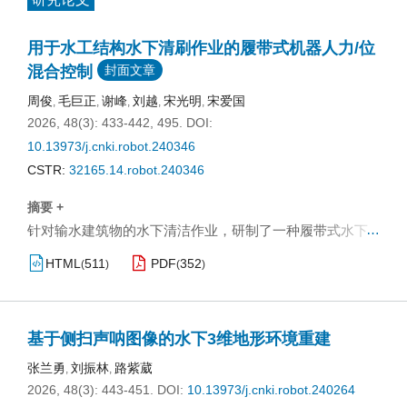
用于水工结构水下清刷作业的履带式机器人力/位
混合控制
封面文章
周俊
毛巨正
谢峰
刘越
宋光明
宋爱国
,
,
,
,
,
2026, 48(3): 433-442, 495.
DOI:
10.13973/j.cnki.robot.240346
CSTR:
32165.14.robot.240346
摘要 +
…
针对输水建筑物的水下清洁作业，研制了一种履带式水下
清刷机器人，包括履带式爬行器、五功能电动机械臂和电
HTML
511
PDF
352
(
)
(
)
动旋转刷。提出了一种用于水下清刷作业的力/位混合控制
器，该控制器由力控制器和轨迹跟踪控制器两部分组成。
力控制器采用基于神经网络的自适应PID(NNPID)方法实现
基于侧扫声呐图像的水下3维地形环境重建
作业面垂直方向的接触力控制。轨迹跟踪控制器采用基于
扩张状态观测器（ESO）的鲁棒性模型预测控制
张兰勇
刘振林
路紫葳
,
,
（RMPC）方法，可有效补偿模型内部误差和水下环境扰
2026, 48(3): 443-451.
DOI:
10.13973/j.cnki.robot.240264