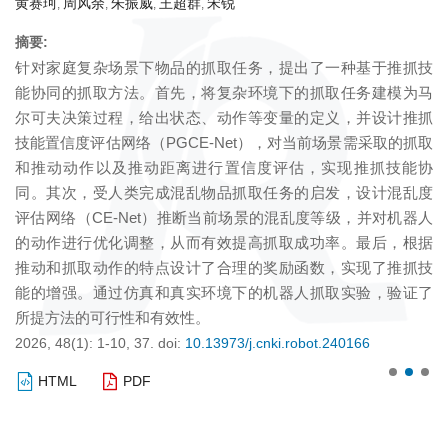
张
性能提出更高要求，足式机器人因卓越的地形适应性和机动灵
活性，逐渐成为星球探测领域的研究热点。本文综述了面向地
摘
外复杂地形和环境的足式星球探测机器人的研究现状；对“一机
技
为
多能”的设计需求、在复杂星表环境的适应性与可靠性、能源供
马
态
应与管理、环境感知与建模等方面的挑战进行了分析，重点介
抓
交
绍和分析了足式星球探测机器人的机构与机械设计方法、全身
抓取
方
协调控制方法、感知与定位方法等关键技术研究进展；探讨了
协
代
不同构形和方法的优缺点，以及在实际探测任务中可能存在的
度
性
问题，展望了未来研究方向和应用前景，以期为星球探测机器
器人
同
人领域的进一步发展提供参考。
据
不
2025, 47(6): 817-843.
doi:
10.13973/j.cnki.robot.250060
技
重
了
20
HTML
PDF