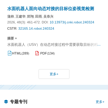
通信技术。首先，搭建了模拟水声信道与通信框架，对比
水面机器人面向动态对接的目标位姿视觉检测
分析了正交频分复用（OFDM）技术与OTFS技术在移动水
下环境中的性能表现，从而验证了OTFS技术在快速移动的
蒲帅
王建华
郑翔
田雨
吴恭兴
,
,
,
,
水下无人平台（AUV）通信系统中应用的必要性和可行
2026, 48(3): 461-472.
DOI:
10.13973/j.cnki.robot.240324
性；其次，将一种基于变分推断和稀疏贝叶斯学习的信道
CSTR:
32165.14.robot.240324
估计方法与传统信道估计方法进行对比，综合评估其在
摘要 +
OTFS技术中的性能优势；最后，在OTFS实际水声通信系
…
水面机器人（USV）在动态对接过程中需要获取目标的精
统中应用优化的变分稀疏贝叶斯（OVSB）信道估计方法，
确位姿，然而目标运动所导致的大观测角度、运动模糊及
验证了仿真结果的准确性。
HTML
289
PDF
134
(
)
(
)
遮挡等问题容易引起特征退化，使得传统平面标志物难以
实现全方位的稳定检测。为此，本文提出一种基于立体标
志物的视觉位姿检测方法。首先，设计了一种由多环嵌套
更多+
结构组成的四面立体标志物，利用圆形投影特征与立体分
布特性，实现全向姿态检测；其次，提出一种基于圆环投
影与同心度约束的弧段匹配方法，能够在标志物特征退化
或部分缺失的情况下实现稳定识别；接着，提出基于成像
模型的目标定位方法，通过仿射变换对圆形特征进行矫
专题专刊
更多+
正，并借助正四棱柱的几何特性优化定位结果；最后，结