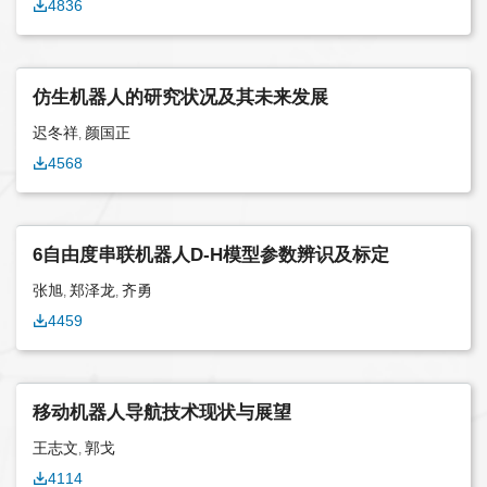
4836
年第5期） - “软体机器人”主
题文章（2019-2023年刊
发）
仿生机器人的研究状况及其未来发展
迟冬祥
颜国正
,
4568
6自由度串联机器人D-H模型参数辨识及标定
张旭
郑泽龙
齐勇
,
,
4459
移动机器人导航技术现状与展望
王志文
郭戈
,
4114