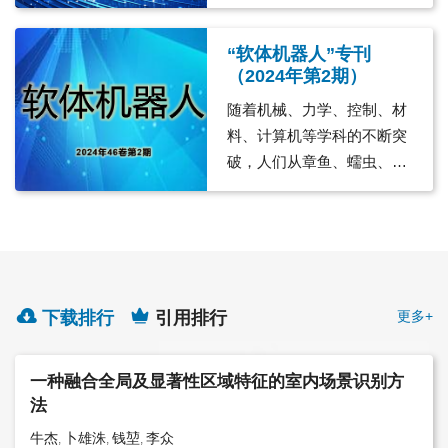
能制造、医疗、自动驾驶、
济是国家战略性新兴产业，
家庭服务等领域的变革。为
是新域新质生产力的典型代
“软体机器人”专刊
实时跟进具身智能机器人领
表。自主飞行器是低空经济
（2024年第2期）
域的最新研究成果，促进相
运行的主要载体，随着自主
关学科协同发展，《机器
飞行器技术与低空应用场景
随着机械、力学、控制、材
人》主编于海斌院士领衔策
的深度融合，低空飞行器在
料、计算机等学科的不断突
划了“具身智能机器人”专
物流配送、城市治理、智慧
破，人们从章鱼、蠕虫、海
刊，邀请王贺升教授、兰旭
农业、应急救援、地理测
星等软体生物的柔软特性获
光教授、卢策吾教授、孙健
绘、能源电力等领域有望广
取灵感，构造成相应的驱
教授、林倞教授、段海滨、
泛应用。但目前低空飞行器
动、感知结构，研究相应的
徐凯教授、鲁继文教授、刘
面临了诸多挑战，其核心挑
控制方法实现场景应用。软
连庆研究员和刘浩研究员担
战是如何支撑以“异构、高密
体机器人从原理研究到系统
任特邀编委并撰稿。
下载排行
引用排行
度、高频次、高复杂性”为特
更多+
集成再到实际应用，相关领
征的大容量飞行，并在安全
域研究者们围绕“怎么动，怎
可控的前提下，实现低空经
么造，怎么用”开展了大量研
一种融合全局及显著性区域特征的室内场景识别方
济规模化、可持续、高质量
究，涌现出一系列的创新成
法
的快速发展。为实时跟进低
果。 《机器人》是一本多
牛杰
卜雄洙
钱堃
李众
,
,
,
空飞行器技术领域的最新研
学科交叉的学术期刊，其中