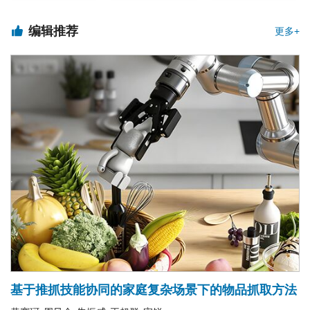
2025年仿生系统与机器人国际会议（ICBSR 2025）征稿通知
编辑推荐
更多+
编辑部2025年暑期放假通知
“海洋智能机器人”专刊征稿（2025-12-31截止）
“可穿戴技术与遥机器人系统”专刊征稿（已截止）
“复杂恶劣环境下智能机器人的感知、决策与控制”专刊征稿（已截止）
“具身智能机器人：感知推理、协同决策与控制”专刊征稿（已截止）
《机器人》“具身智能机器人”专题征稿（已截止）
领跑者5000-中国精品科技期刊顶尖学术论文(入选年2023)
编辑部2025春节放假通知
“海上无人系统组网传输与协同控制”专刊征稿（已截止）
“农业机器人”专题征稿（已截止）
《机器人》“康复机器人”专刊征稿（已截止）
《机器人》“星表作业机器人”专题征稿（已截止）
编辑部2026年暑期放假通知
面向地外复杂地形的足式星球探测机器人综述
訾佩锦
栗琪凯
秦日鹏
陈佳伟
张涛
徐坤
丁希仑
,
,
,
,
,
,
摘要:
法
随着深空探测任务的不断拓展，地外复杂地形对探测机器人的