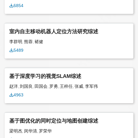
6854
究成果，促进相关学科协同
“软体机器人”方向更是机器
发展，《机器人》特邀王耀
人学科边界探索的先锋。“软
南院士、段海滨教授、陈谋
体机器人”专刊（2024年第2
室内自主移动机器人定位方法研究综述
教授和缪志强教授担任特约
期）既希望广泛反映国内软
编委，共同策划了“自主飞行
体机器人学者最前沿的研究
李群明
熊蓉
褚健
,
,
器技术及其在低空经济中的
进展，让整个软体机器人学
5489
应用”专刊。
科的形象更加具体、更加体
系化；也希望在当下的研究
阶段，获得关于“软体机器人
基于深度学习的视觉SLAM综述
的典型、重大应用”的深入思
赵洋
刘国良
田国会
罗勇
王梓任
张威
李军伟
,
,
,
,
,
,
考和启发性的讨论。欢迎阅
4963
读！特约编委（以姓氏笔画
为序）:文力 教授北京航空
航天大学李铁风 教授浙江大
学谷国迎 教授上海交通大
基于图优化的同时定位与地图创建综述
学 相关文章推荐阅读：
梁明杰
闵华清
罗荣华
,
,
- “软体机器人”专刊（2018