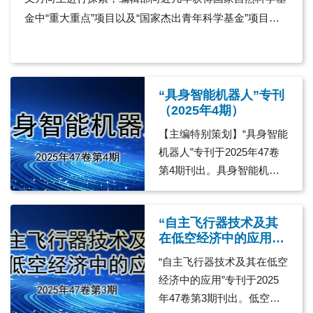
金中“重大重点”项目以及“国家杰出青年科学基金”项目的
项目负责人，提出约稿邀请。 我们会将陆续刊发的文
章整理至此虚拟专刊，以飨读者。
“具身智能机器人”专刊
（2025年4期）
【主编特别策划】“具身智能
机器人”专刊于2025年47卷
第4期刊出。具身智能机器
人是颠覆性技术领域，涉及
人工智能、机器人学、认知
“自主飞行器技术及其
科学、心理学等多个学科的
在低空经济中的应用”
交叉。其重要意义在于提升
专刊（2025年3期）
机器人的自主性和智能性，
“自主飞行器技术及其在低空
使其能够在复杂和动态的环
经济中的应用”专刊于2025
境中有效行动，从而推动智
年47卷第3期刊出。低空经