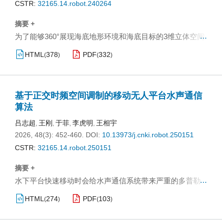
动，实现作业面水平方向的末端轨迹跟踪。陆上测试与实
CSTR:
32165.14.robot.240264
际工程水下实验结果表明，机器人能以末端接触力误差±1
摘要 +
N和轨迹跟踪误差±2 mm的控制精度沿期望轨迹完成水下清
…
为了能够360°展现海底地形环境和海底目标的3维立体空间
刷任务且有效去除表面污垢。
形态，设计了基于BFGS(Broyden-Fletcher-Goldfarb-
HTML
378
PDF
332
(
)
(
)
Shanno)法和交替方向乘子法的明暗恢复形状（SFS）3维
重建方法。通过该方法和预处理共轭梯度迭代优化算法对2
维侧扫声呐图像进行迭代，处理相关约束条件，确保最终3
基于正交时频空间调制的移动无人平台水声通信
维重建结果的一致性与平滑性。得到3维重建的水下地形图
算法
后，建立了3维重建算法指标，同时进行了一系列实验验
证，确保所提出的SFS三维重建方法不仅在理论上切实可
吕志超
王刚
于菲
李虎明
王相宇
,
,
,
,
2026, 48(3): 452-460.
DOI:
10.13973/j.cnki.robot.250151
行，而且实践效果显著，满足水下3维地形重建的需求。
CSTR:
32165.14.robot.250151
摘要 +
…
水下平台快速移动时会给水声通信系统带来严重的多普勒
频移影响，传统通信系统及信道估计方法无法有效应对此
HTML
274
PDF
103
(
)
(
)
类问题。本文从移动环境水声信道特征出发，通过理论与
仿真实验研究移动环境下正交时频空间（OTFS）调制水声