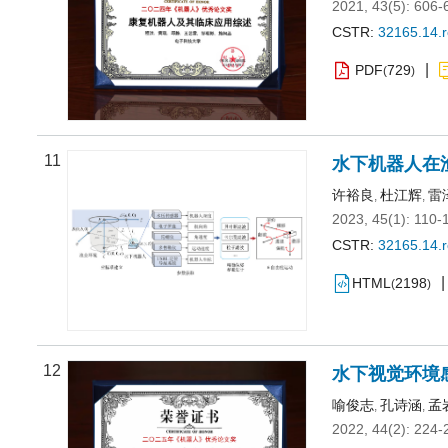
2021, 43(5): 606-
CSTR:
32165.14.
PDF
729
(
)
11
水下机器人在
许裕良
杜江辉
雷
,
,
2023, 45(1): 110-
CSTR:
32165.14.
HTML
2198
(
)
12
水下视觉环境
喻俊志
孔诗涵
孟
,
,
2022, 44(2): 224-