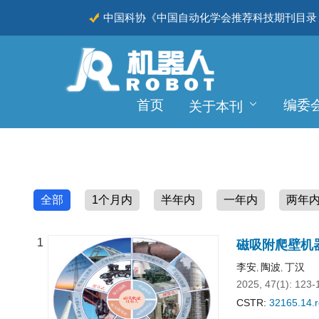
中国科协《中国自动化学会推荐科技期刊目录（
CSCD
首页
编委
关于本刊
全部
1个月内
半年内
一年内
两年
1
磁吸附爬壁机
李安
陶波
丁汉
,
,
2025, 47(1): 123-
CSTR:
32165.14.