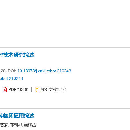
控技术研究综述
128.
DOI:
10.13973/j.cnki.robot.210243
robot.210243
PDF
1066
施引文献
144
(
)
(
)
其临床应用综述
艺霖
邹朝彬
施柯丞
,
,