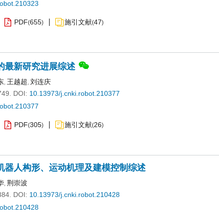
robot.210323
PDF
655
施引文献
47
(
)
(
)
的最新研究进展综述
东
王越超
刘连庆
,
,
749.
DOI:
10.13973/j.cnki.robot.210377
robot.210377
PDF
305
施引文献
26
(
)
(
)
机器人构形、运动机理及建模控制综述
华
荆崇波
,
384.
DOI:
10.13973/j.cnki.robot.210428
robot.210428