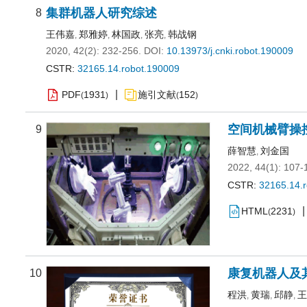
集群机器人研究综述
8
王伟嘉
郑雅婷
林国政
张亮
韩战钢
,
,
,
,
2020, 42(2): 232-256.
DOI:
10.13973/j.cnki.robot.190009
CSTR:
32165.14.robot.190009
PDF
1931
施引文献
152
(
)
(
)
空间机械臂操
9
薛智慧
刘金国
,
2022, 44(1): 107-
CSTR:
32165.14.
HTML
2231
(
)
康复机器人及
10
程洪
黄瑞
邱静
王
,
,
,