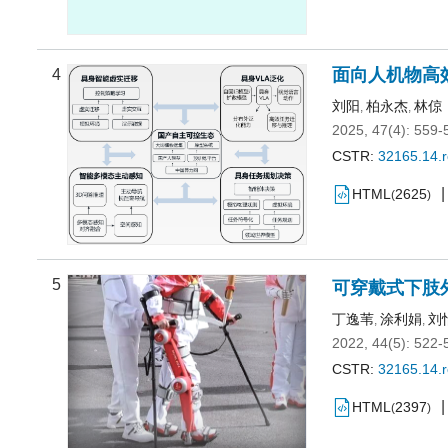
面向人机物高
4
刘阳
柏永杰
林倞
,
,
2025, 47(4): 559-
CSTR:
32165.14.
HTML
2625
(
)
5
可穿戴式下肢
丁逸苇
涂利娟
刘
,
,
2022, 44(5): 522-
CSTR:
32165.14.
HTML
2397
(
)