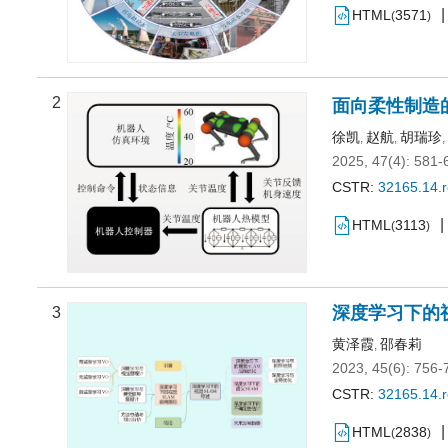
HTML
3571
(
)
2
面向柔性制造
徐凯
赵航
胡瑞珍
,
,
,
2025, 47(4): 581-
CSTR:
32165.14.
HTML
3113
(
)
深度学习下的视
3
黄泽霞
邵春莉
,
2023, 45(6): 756-
CSTR:
32165.14.
HTML
2838
(
)