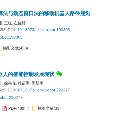
算法与动态窗口法的移动机器人路径规划
维
王红
左佳铄
,
,
353.
DOI:
10.13973/j.cnki.robot.190305
robot.190305
施引文献
453
(
)
器人的智能控制发展现状
佳
徐艳花
赖证宇
吴新宇
,
,
,
625.
DOI:
10.13973/j.cnki.robot.220277
robot.220277
PDF
489
施引文献
33
(
)
(
)