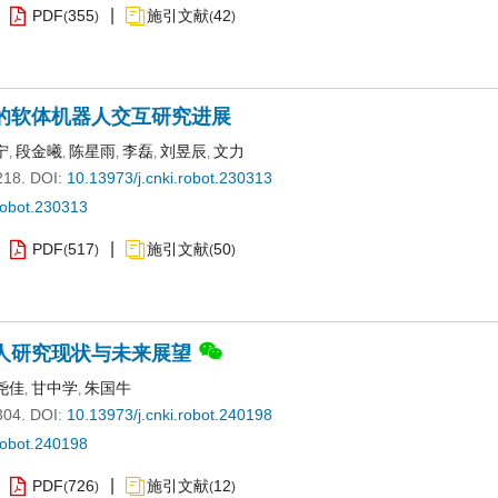
PDF
355
施引文献
42
(
)
(
)
的软体机器人交互研究进展
宁
段金曦
陈星雨
李磊
刘昱辰
文力
,
,
,
,
,
218.
DOI:
10.13973/j.cnki.robot.230313
robot.230313
PDF
517
施引文献
50
(
)
(
)
人研究现状与未来展望
尧佳
甘中学
朱国牛
,
,
304.
DOI:
10.13973/j.cnki.robot.240198
robot.240198
PDF
726
施引文献
12
(
)
(
)