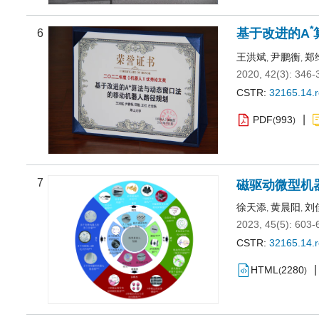
*
基于改进的A
6
王洪斌
尹鹏衡
郑
,
,
2020, 42(3): 346-
CSTR:
32165.14.
PDF
993
(
)
7
磁驱动微型机
徐天添
黄晨阳
刘
,
,
2023, 45(5): 603-
CSTR:
32165.14.
HTML
2280
(
)