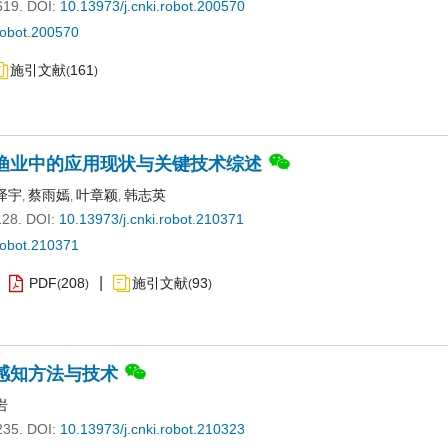
619.
DOI:
10.13973/j.cnki.robot.200570
robot.200570
施引文献
161
(
)
渔业中的应用现状与关键技术综述
泽宇
蔡雨嫣
叶章颖
韩志英
,
,
,
128.
DOI:
10.13973/j.cnki.robot.210371
robot.210371
PDF
208
施引文献
93
(
)
(
)
感知方法与技术
岩
235.
DOI:
10.13973/j.cnki.robot.210323