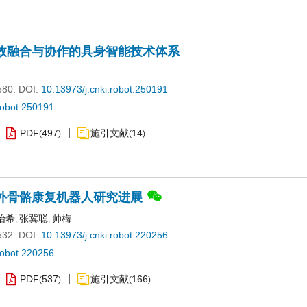
效融合与协作的具身智能技术体系
580.
DOI:
10.13973/j.cnki.robot.250191
robot.250191
PDF
497
施引文献
14
(
)
(
)
外骨骼康复机器人研究进展
怡希
张冀聪
帅梅
,
,
532.
DOI:
10.13973/j.cnki.robot.220256
robot.220256
PDF
537
施引文献
166
(
)
(
)