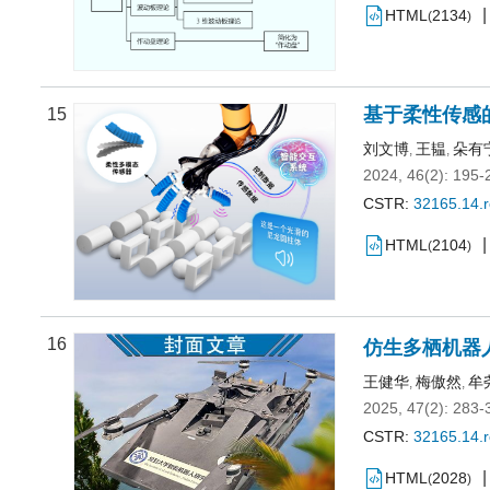
HTML
2134
(
)
基于柔性传感
15
刘文博
王韫
朵有
,
,
2024, 46(2): 195-
CSTR:
32165.14.
HTML
2104
(
)
16
仿生多栖机器
王健华
梅傲然
牟
,
,
2025, 47(2): 283-
CSTR:
32165.14.
HTML
2028
(
)