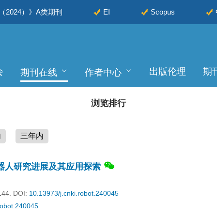
2024）》A类期刊
EI
Scopus
会
出版伦理
期
期刊在线
作者中心
浏览排行
内
三年内
器人研究进展及其应用探索
144.
DOI:
10.13973/j.cnki.robot.240045
robot.240045