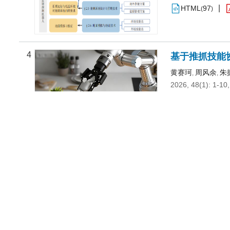
HTML
97
(
)
4
基于推抓技能
黄赛珂
周风余
朱
,
,
2026, 48(1): 1-10,
CSTR:
32165.14.
HTML
86
(
)
水面机器人面
5
蒲帅
王建华
郑翔
,
,
,
2026, 48(3): 461-
CSTR:
32165.14.
HTML
97
(
)