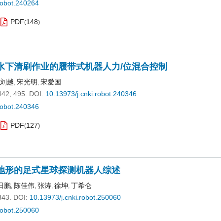
robot.240264
PDF
148
(
)
水下清刷作业的履带式机器人力/位混合控制
刘越
宋光明
宋爱国
,
,
442, 495.
DOI:
10.13973/j.cnki.robot.240346
robot.240346
PDF
127
(
)
地形的足式星球探测机器人综述
日鹏
陈佳伟
张涛
徐坤
丁希仑
,
,
,
,
843.
DOI:
10.13973/j.cnki.robot.250060
robot.250060