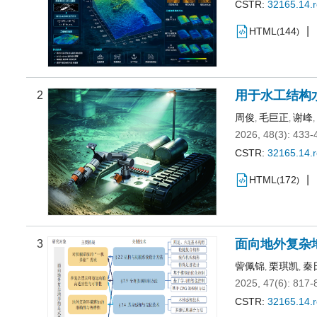
CSTR:
32165.14.
HTML
144
(
)
用于水工结构
2
周俊
毛巨正
谢峰
,
,
,
2026, 48(3): 433-
CSTR:
32165.14.
HTML
172
(
)
面向地外复杂
3
訾佩锦
栗琪凯
秦
,
,
2025, 47(6): 817-
CSTR:
32165.14.