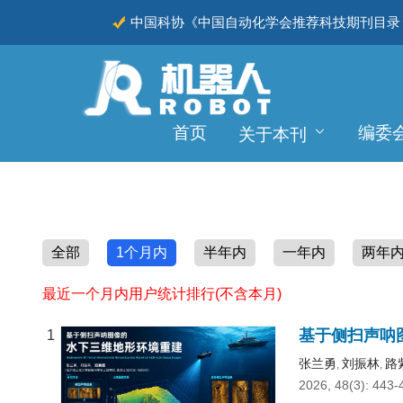
中国科协《中国自动化学会推荐科技期刊目录（
CSCD
首页
编委
关于本刊
全部
1个月内
半年内
一年内
两年
最近一个月内用户统计排行(不含本月)
基于侧扫声呐
1
张兰勇
刘振林
路
,
,
2026, 48(3): 443-