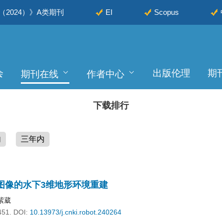
2024）》A类期刊
EI
Scopus
会
出版伦理
期
期刊在线
作者中心
下载排行
内
三年内
图像的水下3维地形环境重建
紫葳
451.
DOI:
10.13973/j.cnki.robot.240264