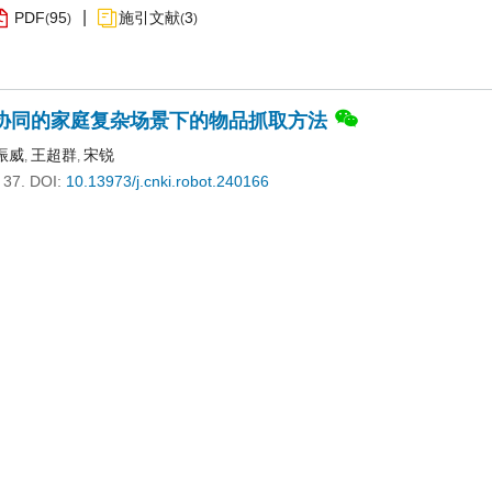
PDF
95
施引文献
3
(
)
(
)
协同的家庭复杂场景下的物品抓取方法
振威
王超群
宋锐
,
,
 37.
DOI:
10.13973/j.cnki.robot.240166
robot.240166
PDF
77
施引文献
1
(
)
(
)
向动态对接的目标位姿视觉检测
田雨
吴恭兴
,
472.
DOI:
10.13973/j.cnki.robot.240324
robot.240324
PDF
48
(
)