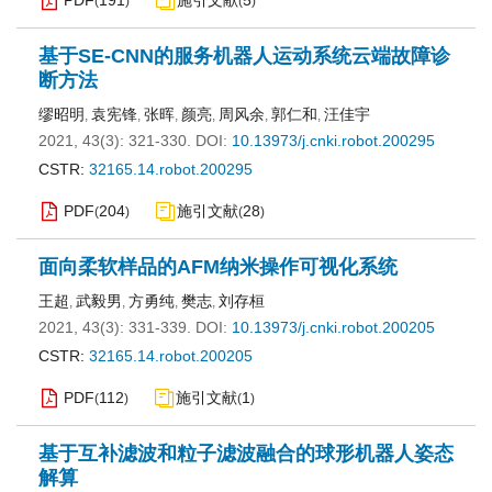
PDF
191
施引文献
5
(
)
(
)
基于SE-CNN的服务机器人运动系统云端故障诊
断方法
缪昭明
袁宪锋
张晖
颜亮
周风余
郭仁和
汪佳宇
,
,
,
,
,
,
2021, 43(3): 321-330.
DOI:
10.13973/j.cnki.robot.200295
CSTR:
32165.14.robot.200295
PDF
204
施引文献
28
(
)
(
)
面向柔软样品的AFM纳米操作可视化系统
王超
武毅男
方勇纯
樊志
刘存桓
,
,
,
,
2021, 43(3): 331-339.
DOI:
10.13973/j.cnki.robot.200205
CSTR:
32165.14.robot.200205
PDF
112
施引文献
1
(
)
(
)
基于互补滤波和粒子滤波融合的球形机器人姿态
解算