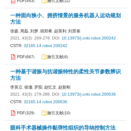
PDF
453
施引文献
11
(
)
(
)
一种面向狭小、拥挤情景的服务机器人运动规划
方法
张森
周磊
刘梦
胡郑希
赵英利
刘景泰
,
,
,
,
,
2021, 43(3): 269-278.
DOI:
10.13973/j.cnki.robot.200242
CSTR:
32165.14.robot.200242
PDF
667
施引文献
6
(
)
(
)
一种基于谐振与抗谐振特性的柔性关节参数辨识
方法
李英立
侯澈
罗阳
赵忆文
赵新刚
,
,
,
,
2021, 43(3): 279-288.
DOI:
10.13973/j.cnki.robot.200536
CSTR:
32165.14.robot.200536
PDF
329
施引文献
10
(
)
(
)
眼科手术器械操作黏弹性组织的导纳控制方法