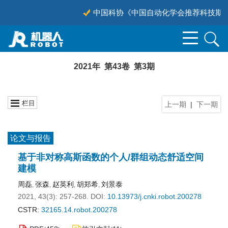
中国科协《中国自动化学会推荐科技期刊目
2021年 第43卷 第3期
栏目
上一期
|
下一期
论文与报告
基于非对称高斯函数的个人/群组动态舒适空间
建模
周磊
张森
赵英利
胡郑希
刘景泰
,
,
,
,
2021, 43(3): 257-268.
DOI:
10.13973/j.cnki.robot.200278
CSTR:
32165.14.robot.200278