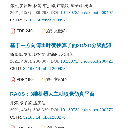
郑昱
贺昌岩
林闯
韩少峰
广晨汉
陈子路
杨洋
,
,
,
,
,
,
2021, 43(3): 289-295.
DOI:
10.13973/j.cnki.robot.200497
CSTR:
32165.14.robot.200497
PDF
240
施引文献
3
(
)
(
)
基于主方向傅里叶变换算子的2D/3D分级配准
杨克克
罗阳
赵忆文
赵新刚
宋国立
,
,
,
,
2021, 43(3): 296-307.
DOI:
10.13973/j.cnki.robot.200425
CSTR:
32165.14.robot.200425
PDF
180
施引文献
8
(
)
(
)
RAOS：3维机器人主动嗅觉仿真平台
井涛
杨子祯
孟庆浩
,
,
2021, 43(3): 308-320.
DOI:
10.13973/j.cnki.robot.200270
CSTR:
32165.14.robot.200270