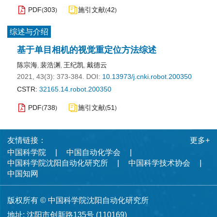
PDF
303
施引文献
42
(
)
(
)
综述与介绍
基于单目相机的视觉重定位方法综述
陈宗海
裴浩渊
王纪凯
戴德云
,
,
,
2021, 43(3): 373-384.
DOI:
10.13973/j.cnki.robot.200350
CSTR:
32165.14.robot.200350
PDF
738
施引文献
51
(
)
(
)
友情链接：
更多+
中国科学院
中国自动化学会
中国科学院沈阳自动化研究所
中国科学技术协会
中国知网
版权所有 © 中国科学院沈阳自动化研究所
地址: 沈阳市创新路135号 (110169)