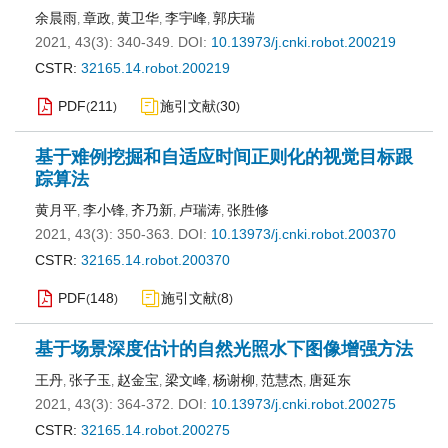
余晨雨
章政
黄卫华
李宇峰
郭庆瑞
,
,
,
,
2021, 43(3): 340-349.
DOI:
10.13973/j.cnki.robot.200219
CSTR:
32165.14.robot.200219
PDF
211
施引文献
30
(
)
(
)
基于难例挖掘和自适应时间正则化的视觉目标跟
踪算法
黄月平
李小锋
齐乃新
卢瑞涛
张胜修
,
,
,
,
2021, 43(3): 350-363.
DOI:
10.13973/j.cnki.robot.200370
CSTR:
32165.14.robot.200370
PDF
148
施引文献
8
(
)
(
)
基于场景深度估计的自然光照水下图像增强方法
王丹
张子玉
赵金宝
梁文峰
杨谢柳
范慧杰
唐延东
,
,
,
,
,
,
2021, 43(3): 364-372.
DOI:
10.13973/j.cnki.robot.200275
CSTR:
32165.14.robot.200275