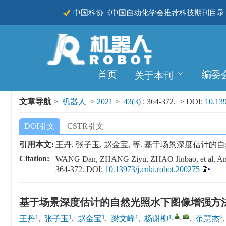
中国科协《中国自动化学会推荐科技期刊目录（
CSCD
首页
编委
关于本刊
文章导航
>
机器人
>
2021
>
43(3)
: 364-372.
> DOI:
10.139
DOI引文
CSTR引文
引用本文:
王丹, 张子玉, 赵金宝, 等. 基于场景深度估计的自然光照水
Citation:
WANG Dan, ZHANG Ziyu, ZHAO Jinbao, et al. An En
364-372.
DOI:
10.13973/j.cnki.robot.200275
基于场景深度估计的自然光照水下图像增强方
1
1
1
1
1
,
,
2
王丹
,
张子玉
,
赵金宝
,
梁文峰
,
杨谢柳
,
范慧杰