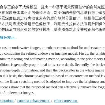
合修正的水下成像模型，提出一种基于场景深度估计的自然光照
场景深度总体成正比的先验理论，对图像的亮度信息进行最小值
场景深度信息进行离散像素点的后向散射分量估计，根据修正的
正方法对直接分量进行色偏校正，利用线性拉伸方法来提升图像
地去除后向散射引起的雾样模糊，提高图像对比度并校正颜色偏
颜色校正
lor cast in underwater images, an enhancement method for underwater i
 by combining the refined underwater imaging model. Firstly, the bright
nimum filtering and soft matting method, according to the prior theory t
itions is generally proportional to its scene depth. Secondly, the backs
he scene depth information, and then the backscatter in the whole image i
his basis, the chromatic-adaptation-based color correction method is a
n, the linear stretching method is adopted to improve the brightness and
r scenes show that the proposed method can effectively remove the fogg
st of underwater images.
storation
/
contrast enhancement
/
color correction