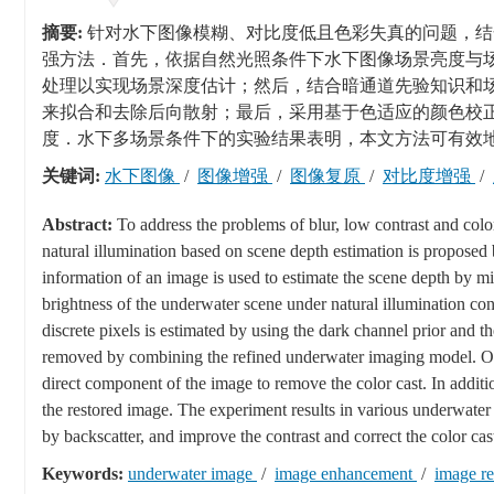
摘要:
针对水下图像模糊、对比度低且色彩失真的问题，结
强方法．首先，依据自然光照条件下水下图像场景亮度与
处理以实现场景深度估计；然后，结合暗通道先验知识和
来拟合和去除后向散射；最后，采用基于色适应的颜色校
度．水下多场景条件下的实验结果表明，本文方法可有效
关键词:
水下图像
/
图像增强
/
图像复原
/
对比度增强
/
Abstract:
To address the problems of blur, low contrast and co
natural illumination based on scene depth estimation is proposed
information of an image is used to estimate the scene depth by mi
brightness of the underwater scene under natural illumination cond
discrete pixels is estimated by using the dark channel prior and t
removed by combining the refined underwater imaging model. On t
direct component of the image to remove the color cast. In additio
the restored image. The experiment results in various underwate
by backscatter, and improve the contrast and correct the color ca
Keywords:
underwater image
/
image enhancement
/
image re