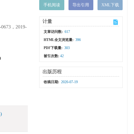
手机阅读
导出引用
XML下载
计量
73，2019-
文章访问数:
617
HTML全文浏览量:
396
PDF下载量:
303
被引次数:
42
h
出版历程
收稿日期:
2020-07-19
)