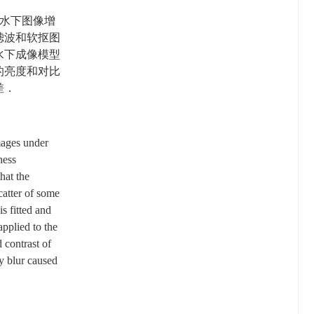
水下图像增
滤波和软抠图
水下成像模型
的亮度和对比
差．
mages under
ness
hat the
catter of some
s fitted and
pplied to the
 contrast of
y blur caused