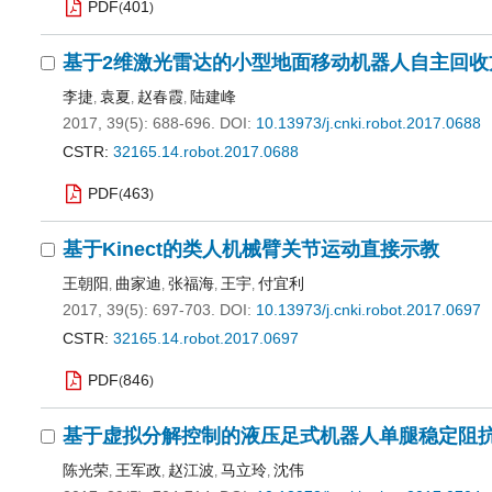
PDF
401
(
)
基于2维激光雷达的小型地面移动机器人自主回收
李捷
袁夏
赵春霞
陆建峰
,
,
,
2017, 39(5): 688-696.
DOI:
10.13973/j.cnki.robot.2017.0688
CSTR:
32165.14.robot.2017.0688
PDF
463
(
)
基于Kinect的类人机械臂关节运动直接示教
王朝阳
曲家迪
张福海
王宇
付宜利
,
,
,
,
2017, 39(5): 697-703.
DOI:
10.13973/j.cnki.robot.2017.0697
CSTR:
32165.14.robot.2017.0697
PDF
846
(
)
基于虚拟分解控制的液压足式机器人单腿稳定阻
陈光荣
王军政
赵江波
马立玲
沈伟
,
,
,
,