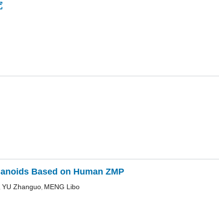
究
Humanoids Based on Human ZMP
YU Zhanguo
MENG Libo
,
,