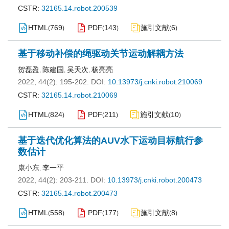
CSTR:
32165.14.robot.200539
HTML
769
PDF
143
施引文献
6
(
)
(
)
(
)
基于移动补偿的绳驱动关节运动解耦方法
贺磊盈
陈建国
吴天次
杨亮亮
,
,
,
2022, 44(2): 195-202.
DOI:
10.13973/j.cnki.robot.210069
CSTR:
32165.14.robot.210069
HTML
824
PDF
211
施引文献
10
(
)
(
)
(
)
基于迭代优化算法的AUV水下运动目标航行参
数估计
康小东
李一平
,
2022, 44(2): 203-211.
DOI:
10.13973/j.cnki.robot.200473
CSTR:
32165.14.robot.200473
HTML
558
PDF
177
施引文献
8
(
)
(
)
(
)