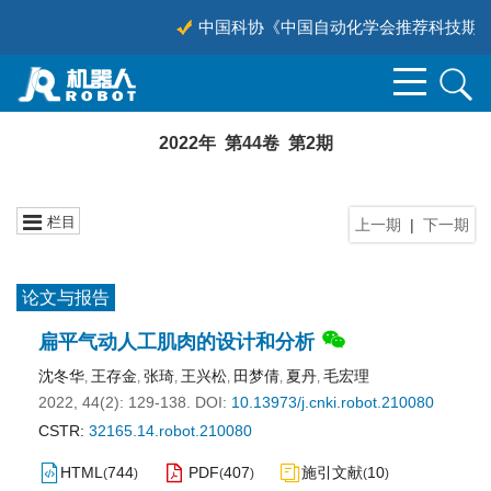
中国科协《中国自动化学会推荐科技期刊目
2022年 第44卷 第2期
栏目
上一期
|
下一期
论文与报告
扁平气动人工肌肉的设计和分析
沈冬华
王存金
张琦
王兴松
田梦倩
夏丹
毛宏理
,
,
,
,
,
,
2022, 44(2): 129-138.
DOI:
10.13973/j.cnki.robot.210080
CSTR:
32165.14.robot.210080
HTML
744
PDF
407
施引文献
10
(
)
(
)
(
)