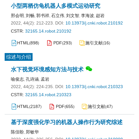
小型两栖仿龟机器人多模式运动研究
邢会明
刘畅
郭书祥
石立伟
刘文智
李海波
赵岩
,
,
,
,
,
,
2022, 44(2): 212-223.
DOI:
10.13973/j.cnki.robot.210192
CSTR:
32165.14.robot.210192
HTML
898
PDF
293
施引文献
16
(
)
(
)
(
)
综述与介绍
水下视觉环境感知方法与技术
喻俊志
孔诗涵
孟岩
,
,
2022, 44(2): 224-235.
DOI:
10.13973/j.cnki.robot.210323
CSTR:
32165.14.robot.210323
HTML
2187
PDF
655
施引文献
47
(
)
(
)
(
)
基于深度强化学习的机器人操作行为研究综述
陈佳盼
郑敏华
,