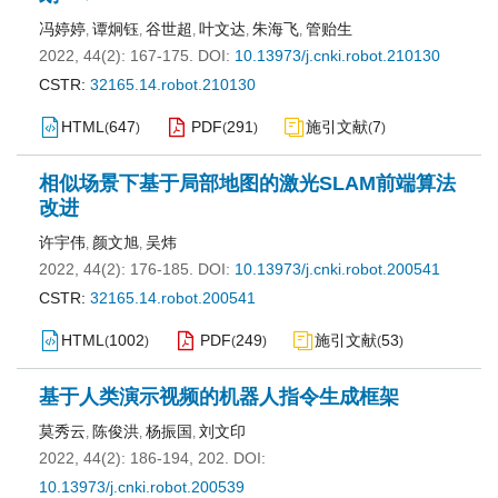
冯婷婷
谭炯钰
谷世超
叶文达
朱海飞
管贻生
,
,
,
,
,
2022, 44(2): 167-175.
DOI:
10.13973/j.cnki.robot.210130
CSTR:
32165.14.robot.210130
HTML
647
PDF
291
施引文献
7
(
)
(
)
(
)
相似场景下基于局部地图的激光SLAM前端算法
改进
许宇伟
颜文旭
吴炜
,
,
2022, 44(2): 176-185.
DOI:
10.13973/j.cnki.robot.200541
CSTR:
32165.14.robot.200541
HTML
1002
PDF
249
施引文献
53
(
)
(
)
(
)
基于人类演示视频的机器人指令生成框架
莫秀云
陈俊洪
杨振国
刘文印
,
,
,
2022, 44(2): 186-194, 202.
DOI:
10.13973/j.cnki.robot.200539