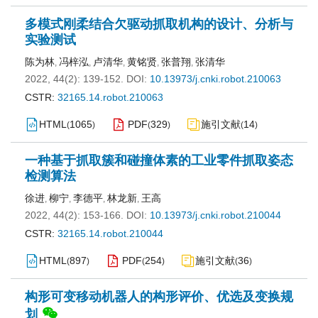
多模式刚柔结合欠驱动抓取机构的设计、分析与
实验测试
陈为林
冯梓泓
卢清华
黄铭贤
张普翔
张清华
,
,
,
,
,
2022, 44(2): 139-152.
DOI:
10.13973/j.cnki.robot.210063
CSTR:
32165.14.robot.210063
HTML
1065
PDF
329
施引文献
14
(
)
(
)
(
)
一种基于抓取簇和碰撞体素的工业零件抓取姿态
检测算法
徐进
柳宁
李德平
林龙新
王高
,
,
,
,
2022, 44(2): 153-166.
DOI:
10.13973/j.cnki.robot.210044
CSTR:
32165.14.robot.210044
HTML
897
PDF
254
施引文献
36
(
)
(
)
(
)
构形可变移动机器人的构形评价、优选及变换规
划