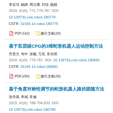
李吉功
杨静
周洁勇
刘佳
杨丽
,
,
,
,
2019, 41(6): 771-778,787.
DOI:
10.13973/j.cnki.robot.180779
CSTR:
32165.14.robot.180779
PDF
162
施引文献
20
(
)
(
)
基于双层级CPG的3维蛇形机器人运动控制方法
乔贵方
韦中
张颖
万其
宋光明
,
,
,
,
2019, 41(6): 779-787.
DOI:
10.13973/j.cnki.robot.180681
CSTR:
32165.14.robot.180681
PDF
250
施引文献
30
(
)
(
)
基于角度对称性调节的蛇形机器人路径跟随方法
张丹凤
李斌
常健
,
,
2019, 41(6): 788-794,833.
DOI:
10.13973/j.cnki.robot.180768