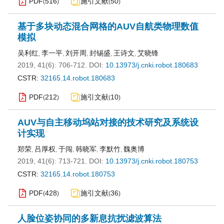
PDF
516
施引文献
50
(
)
(
)
基于多块动态混合网格的AUV自航类物理数值
模拟
吴利红
李一平
刘开周
封锡盛
王诗文
艾晓锋
,
,
,
,
,
2019, 41(6): 706-712.
DOI:
10.13973/j.cnki.robot.180683
CSTR:
32165.14.robot.180683
PDF
212
施引文献
10
(
)
(
)
AUV与自主移动坞站对接的技术研究及系统设
计实现
郑荣
吕厚权
于闯
韩晓军
李默竹
魏奥博
,
,
,
,
,
2019, 41(6): 713-721.
DOI:
10.13973/j.cnki.robot.180753
CSTR:
32165.14.robot.180753
PDF
428
施引文献
36
(
)
(
)
人脸位姿协同的多新息抗扰滤波算法