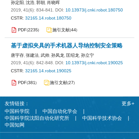
孙定阳
沈浩
郭朝
肖晓晖
,
,
,
2019, 41(6): 834-841.
DOI:
10.13973/j.cnki.robot.180750
CSTR:
32165.14.robot.180750
PDF
2235
施引文献
44
(
)
(
)
基于虚拟夹具的手术机器人导纳控制安全策略
唐宇存
张建法
武帅
孙凤龙
匡绍龙
孙立宁
,
,
,
,
,
2019, 41(6): 842-848.
DOI:
10.13973/j.cnki.robot.190025
CSTR:
32165.14.robot.190025
PDF
381
施引文献
27
(
)
(
)
友情链接：
更多+
中国科学院
中国自动化学会
中国科学院沈阳自动化研究所
中国科学技术协会
中国知网