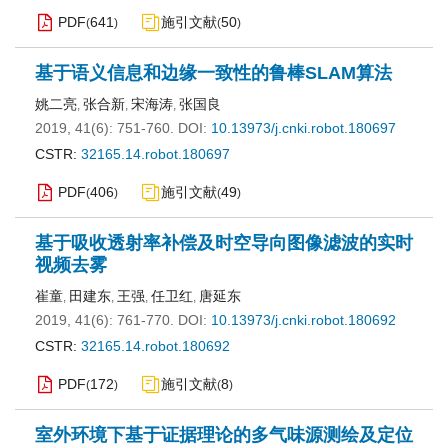
PDF
641
施引文献
50
(
)
(
)
基于语义信息和边缘一致性的鲁棒SLAM算法
姚二亮
张合新
宋海涛
张国良
,
,
,
2019, 41(6): 751-760.
DOI:
10.13973/j.cnki.robot.180697
CSTR:
32165.14.robot.180697
PDF
406
施引文献
49
(
)
(
)
基于吸收透射率补偿及时空导向图像滤波的实时
视频去雾
崔童
田建东
王强
任卫红
唐延东
,
,
,
,
2019, 41(6): 761-770.
DOI:
10.13973/j.cnki.robot.180692
CSTR:
32165.14.robot.180692
PDF
172
施引文献
8
(
)
(
)
室外环境下基于证据理论的多气味源测绘及定位