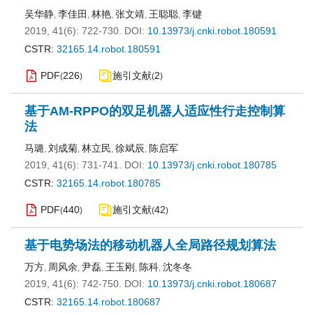
吴华静
李佳田
林艳
张文靖
王聪聪
李键
,
,
,
,
,
2019, 41(6): 722-730.
DOI:
10.13973/j.cnki.robot.180591
CSTR:
32165.14.robot.180591
PDF
226
施引文献
2
(
)
(
)
基于AM-RPPO的双足机器人适应性行走控制算
法
马璐
刘成菊
林立民
徐斌辰
陈启军
,
,
,
,
2019, 41(6): 731-741.
DOI:
10.13973/j.cnki.robot.180785
CSTR:
32165.14.robot.180785
PDF
440
施引文献
42
(
)
(
)
基于电势场法的移动机器人全局路径规划算法
万方
周风余
尹磊
王玉刚
陈科
沈冬冬
,
,
,
,
,
2019, 41(6): 742-750.
DOI:
10.13973/j.cnki.robot.180687
CSTR:
32165.14.robot.180687