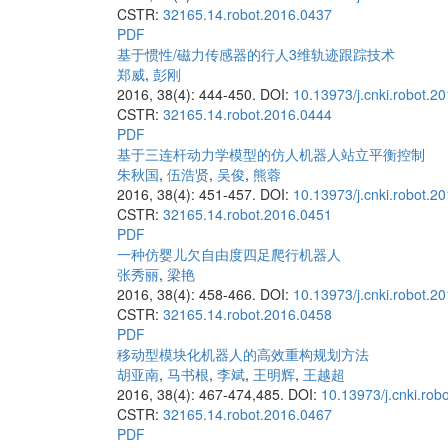
CSTR:
32165.14.robot.2016.0437
PDF
基于惯性/磁力传感器的行人3维轨迹跟踪技术
郑威
,
彭刚
2016, 38(4): 444-450.
DOI:
10.13973/j.cnki.robot.2
CSTR:
32165.14.robot.2016.0444
PDF
基于三连杆动力学模型的仿人机器人站立平衡控制
朱秋国
,
伍浩贤
,
吴俊
,
熊蓉
2016, 38(4): 451-457.
DOI:
10.13973/j.cnki.robot.2
CSTR:
32165.14.robot.2016.0451
PDF
一种仿婴儿欠自由度四足爬行机器人
张秀丽
,
梁艳
2016, 38(4): 458-466.
DOI:
10.13973/j.cnki.robot.2
CSTR:
32165.14.robot.2016.0458
PDF
移动型模块化机器人的高效重构规划方法
胡亚南
,
马书根
,
李斌
,
王明辉
,
王越超
2016, 38(4): 467-474,485.
DOI:
10.13973/j.cnki.rob
CSTR:
32165.14.robot.2016.0467
PDF