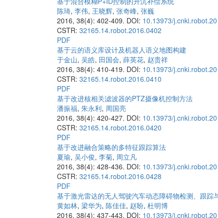
基于混合模糊P+ID控制的升沉补偿系统
陈琦
,
李伟
,
王晓辉
,
张奇峰
,
张巍
2016, 38(4): 402-409.
DOI:
10.13973/j.cnki.robot.2
CSTR:
32165.14.robot.2016.0402
PDF
基于云的语义库设计及机器人语义地图构建
于金山
,
吴皓
,
田国会
,
薛英花
,
赵贵祥
2016, 38(4): 410-419.
DOI:
10.13973/j.cnki.robot.2
CSTR:
32165.14.robot.2016.0410
PDF
基于改进核相关滤波器的PTZ摄像机控制方法
潘振福
,
朱永利
,
周国亮
2016, 38(4): 420-427.
DOI:
10.13973/j.cnki.robot.2
CSTR:
32165.14.robot.2016.0420
PDF
基于改进融合策略的多特征跟踪算法
夏瑜
,
吴小俊
,
李菊
,
周立凡
2016, 38(4): 428-436.
DOI:
10.13973/j.cnki.robot.2
CSTR:
32165.14.robot.2016.0428
PDF
基于激光雷达的无人驾驶汽车动态障碍物检测、跟踪
黄如林
,
梁华为
,
陈佳佳
,
赵盼
,
杜明博
2016, 38(4): 437-443.
DOI:
10.13973/j.cnki.robot.2