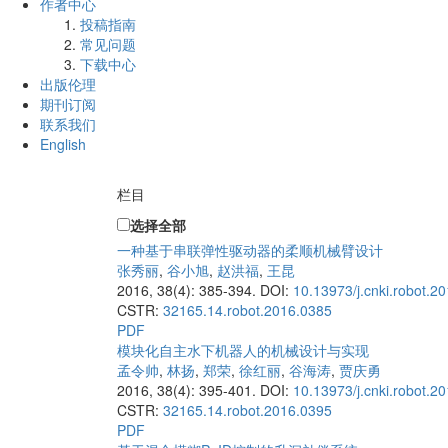
作者中心
投稿指南
常见问题
下载中心
出版伦理
期刊订阅
联系我们
English
栏目
选择全部
一种基于串联弹性驱动器的柔顺机械臂设计
张秀丽
,
谷小旭
,
赵洪福
,
王昆
2016, 38(4): 385-394.
DOI:
10.13973/j.cnki.robot.2
CSTR:
32165.14.robot.2016.0385
PDF
模块化自主水下机器人的机械设计与实现
孟令帅
,
林扬
,
郑荣
,
徐红丽
,
谷海涛
,
贾庆勇
2016, 38(4): 395-401.
DOI:
10.13973/j.cnki.robot.2
CSTR:
32165.14.robot.2016.0395
PDF