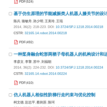
PDF
524
(
)
基于仿生原理的节能减振类人机器人膝关节的设
陈兵
骆敏舟
孙少明
王美玲
王琨
,
,
,
,
2014, 36(2): 218-223.
DOI:
10.3724/SP.J.1218.2014.00218
CSTR:
32165.14.robot.2014.00218
PDF
492
(
)
一种桨身融合蛇形两栖子母机器人的机构设计和
李彦文
李擎
苏中
刘福朝
,
,
,
2014, 36(2): 224-232.
DOI:
10.3724/SP.J.1218.2014.00224
CSTR:
32165.14.robot.2014.00224
PDF
410
(
)
仿人机器人相似性阶梯行走约束与优化控制
柯文德
彭志平
蔡则苏
陈珂
,
,
,