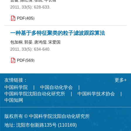
曹健
陈红倩
张凯
牛长锋
,
,
,
2011, 33(5): 628-633.
PDF
405
(
)
一种基于多特征聚类的粒子滤波跟踪算法
包加桐
郭晏
唐鸿儒
宋爱国
,
,
,
2011, 33(5): 634-640.
PDF
569
(
)
友情链接：
更多+
中国科学院
中国自动化学会
中国科学院沈阳自动化研究所
中国科学技术协会
中国知网
版权所有 © 中国科学院沈阳自动化研究所
地址: 沈阳市创新路135号 (110169)