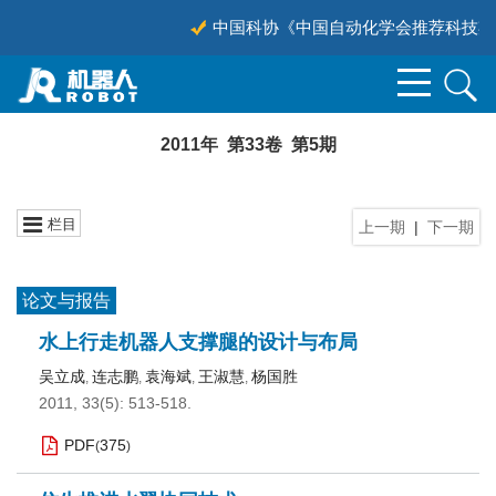
中国科协《中国自动化学会推荐科技期刊目
2011年 第33卷 第5期
栏目
上一期
|
下一期
论文与报告
水上行走机器人支撑腿的设计与布局
吴立成
连志鹏
袁海斌
王淑慧
杨国胜
,
,
,
,
2011, 33(5): 513-518.
PDF
375
(
)