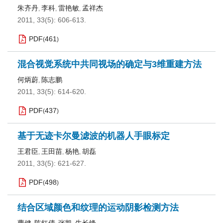
朱齐丹
李科
雷艳敏
孟祥杰
,
,
,
2011, 33(5): 606-613.
PDF
461
(
)
混合视觉系统中共同视场的确定与3维重建方法
何炳蔚
陈志鹏
,
2011, 33(5): 614-620.
PDF
437
(
)
基于无迹卡尔曼滤波的机器人手眼标定
王君臣
王田苗
杨艳
胡磊
,
,
,
2011, 33(5): 621-627.
PDF
498
(
)
结合区域颜色和纹理的运动阴影检测方法