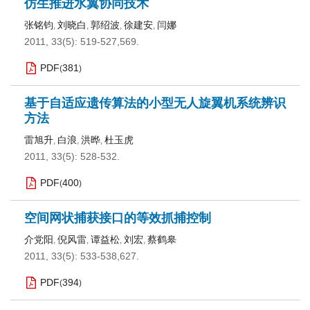
仿生推进水翼协同技术
张铭钧
刘晓白
郭绍波
徐建安
闫娜
,
,
,
,
2011, 33(5): 519-527,569.
PDF
381
(
)
基于自适应遗传算法的小型无人旋翼机系统辨识
方法
雷旭升
白浪
洪晔
杜玉虎
,
,
,
2011, 33(5): 528-532.
PDF
400
(
)
空间网状捕获接口的等效抓捕控制
介党阳
倪风雷
谭益松
刘宏
蔡鹤皋
,
,
,
,
2011, 33(5): 533-538,627.
PDF
394
(
)