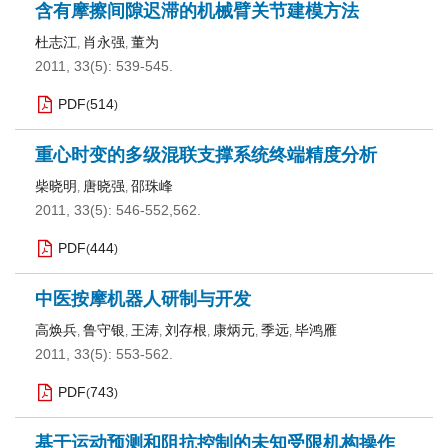
含有摩擦间隙迟滞的机械臂关节建模方法
杜志江
肖永强
董为
,
,
2011, 33(5): 539-545.
PDF
514
(
)
重心时变的多级混联支撑系统终端精度分析
柴晓明
唐晓强
邵珠峰
,
,
2011, 33(5): 546-552,562.
PDF
444
(
)
中医按摩机器人研制与开发
高焕兵
鲁守银
王涛
刘存根
康炳元
季远
毕鸿雁
,
,
,
,
,
,
2011, 33(5): 553-562.
PDF
743
(
)
基于运动预测和阻抗控制的未知受限机构操作