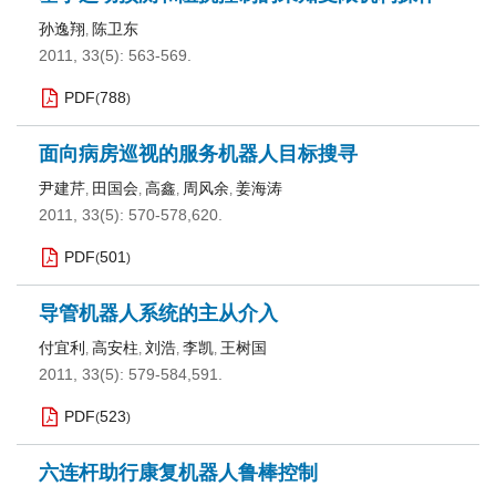
孙逸翔
陈卫东
,
2011, 33(5): 563-569.
PDF
788
(
)
面向病房巡视的服务机器人目标搜寻
尹建芹
田国会
高鑫
周风余
姜海涛
,
,
,
,
2011, 33(5): 570-578,620.
PDF
501
(
)
导管机器人系统的主从介入
付宜利
高安柱
刘浩
李凯
王树国
,
,
,
,
2011, 33(5): 579-584,591.
PDF
523
(
)
六连杆助行康复机器人鲁棒控制