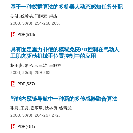
基于一种蚁群算法的多机器人动态感知任务分配
姜健
臧希喆
闫继宏
赵杰
,
,
,
2008, 30(3): 254-258,263.
PDF
513
(
)
具有固定重力补偿的模糊免疫PD控制在气动人
工肌肉驱动机械手位置控制中的应用
杨玉贵
彭光正
王涛
王毅枫
,
,
,
2008, 30(3): 259-263.
PDF
537
(
)
智能内窥镜导航中一种新的多传感器融合算法
张震
王震
章亚男
沈林勇
钱晋武
,
,
,
,
2008, 30(3): 264-267,272.
PDF
451
(
)