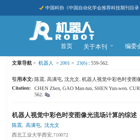
中国科协《中国自动化学会推荐科技期刊目录（
CSCD
首页
编委
关于本刊
文章导航
>
机器人
>
2001
>
23(6)
: 559-562.
引用本文:
陈震, 高满屯, 沈允文. 机器人视觉中彩色时变图像光流场计算
Citation:
CHEN Zhen, GAO Man-tun, SHEN Yun-wen. 
562.
机器人视觉中彩色时变图像光流场计算的综述
陈震
,
高满屯
,
沈允文
西北工业大学西安,710072