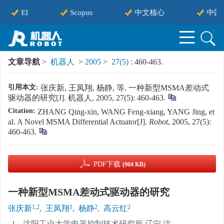
EI
Scopus
中文核心
中国
文章导航
>
机器人
>
2005
>
27(5)
: 460-463.
引用本文:
张庆新, 王凤翔, 杨静, 等. 一种新型MSMA差动式
驱动器的研究[J]. 机器人, 2005, 27(5): 460-463.
Citation:
ZHANG Qing-xin, WANG Feng-xiang, YANG Jing, et
al. A Novel MSMA Differential Actuator[J].
Robot
, 2005, 27(5):
460-463.
PDF下载
(904 KB)
一种新型MSMA差动式驱动器的研究
1,2
1
2
2
张庆新
,
王凤翔
,
杨静
,
高云红
1.
沈阳工业大学电器控制技术研究所,辽宁,沈