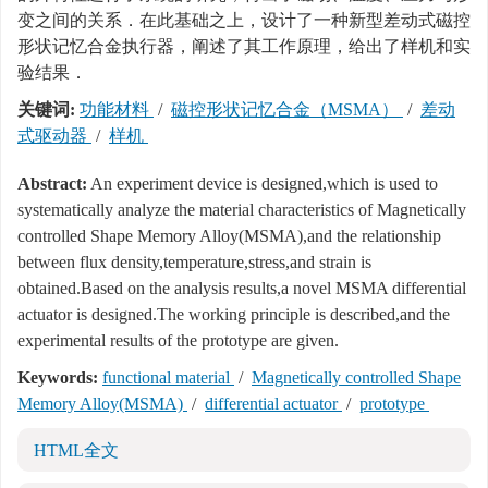
变之间的关系．在此基础之上，设计了一种新型差动式磁控
形状记忆合金执行器，阐述了其工作原理，给出了样机和实
验结果．
关键词:
功能材料
/
磁控形状记忆合金（MSMA）
/
差动
式驱动器
/
样机
Abstract:
An experiment device is designed,which is used to
systematically analyze the material characteristics of Magnetically
controlled Shape Memory Alloy(MSMA),and the relationship
between flux density,temperature,stress,and strain is
obtained.Based on the analysis results,a novel MSMA differential
actuator is designed.The working principle is described,and the
experimental results of the prototype are given.
Keywords:
functional material
/
Magnetically controlled Shape
Memory Alloy(MSMA)
/
differential actuator
/
prototype
HTML全文