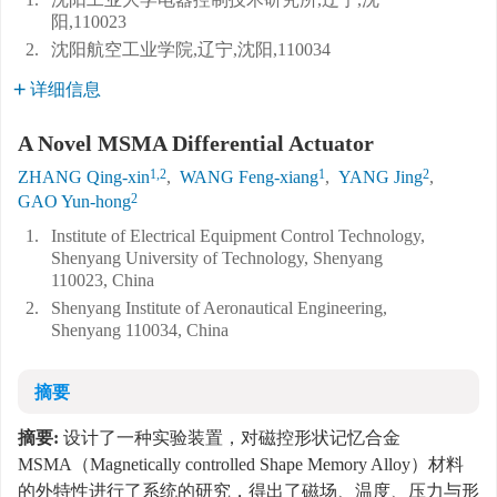
阳,110023
2.
沈阳航空工业学院,辽宁,沈阳,110034
详细信息
A Novel MSMA Differential Actuator
1,2
1
2
ZHANG Qing-xin
,
WANG Feng-xiang
,
YANG Jing
,
2
GAO Yun-hong
1.
Institute of Electrical Equipment Control Technology,
Shenyang University of Technology, Shenyang
110023, China
2.
Shenyang Institute of Aeronautical Engineering,
Shenyang 110034, China
摘要
摘要:
设计了一种实验装置，对磁控形状记忆合金
MSMA（Magnetically controlled Shape Memory Alloy）材料
的外特性进行了系统的研究，得出了磁场、温度、压力与形