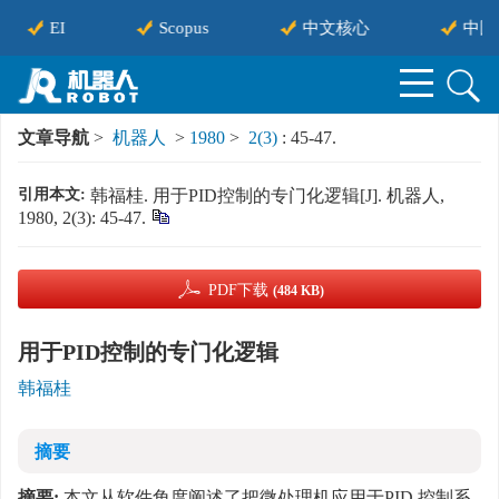
EI
Scopus
中文核心
中国
文章导航
>
机器人
>
1980
>
2(3)
: 45-47.
引用本文:
韩福桂. 用于PID控制的专门化逻辑[J]. 机器人,
1980, 2(3): 45-47.
PDF下载
(484 KB)
用于PID控制的专门化逻辑
韩福桂
摘要
摘要:
本文从软件角度阐述了把微处理机应用于PID 控制系