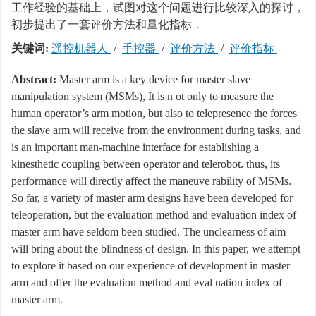
工作经验的基础上，试图对这个问题进行比较深入的探讨，
初步提出了一套评价方法和量化指标．
关键词:
遥控机器人
/
手控器
/
评价方法
/
评价指标
Abstract:
Master arm is a key device for master slave
manipulation system (MSMs), It is n ot only to measure the
human operator’s arm motion, but also to telepresence the forces
the slave arm will receive from the environment during tasks, and
is an important man-machine interface for establishing a
kinesthetic coupling between operator and telerobot. thus, its
performance will directly affect the maneuve rability of MSMs.
So far, a variety of master arm designs have been developed for
teleoperation, but the evaluation method and evaluation index of
master arm have seldom been studied. The unclearness of aim
will bring about the blindness of design. In this paper, we attempt
to explore it based on our experience of development in master
arm and offer the evaluation method and eval uation index of
master arm.