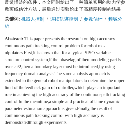
反馈增益的条件．本文同时给出了一种简单实用的动力学参
数离线估计方法．最后通过实验给出了高精度控制的结果．
关键词:
机器人控制
/
连续轨迹控制
/
参数估计
/
频域分
析
Abstract:
This paper presents the research on high accuracy
continuous path tracking control problem for robot ma-
nipulators.First,it is shown that for a typical SISO variable
structure control system,if the phaselag of theunmodeling part is
over -π/2,then a boundary layer must be introduced,by using
frequency domain analysis.The same analysis approach is
extended to the general robot manipulators to determine the upper
limit of thefeedback gain of controller,which plays an important
role in achieving the high accuracy of the continuouspath tracking
control.In the meantime,a simple and practical off-line dynamic
parameter estimation approach is given.Finally,the result of
continuous path tracking control with high accuracy is
demonstratedthrough experiments.