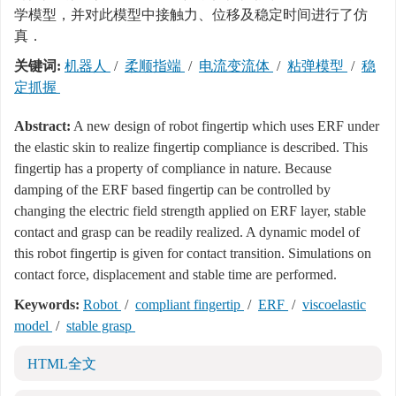
学模型，并对此模型中接触力、位移及稳定时间进行了仿
真．
关键词:
机器人
/
柔顺指端
/
电流变流体
/
粘弹模型
/
稳
定抓握
Abstract:
A new design of robot fingertip which uses ERF under
the elastic skin to realize fingertip compliance is described. This
fingertip has a property of compliance in nature. Because
damping of the ERF based fingertip can be controlled by
changing the electric field strength applied on ERF layer, stable
contact and grasp can be readily realized. A dynamic model of
this robot fingertip is given for contact transition. Simulations on
contact force, displacement and stable time are performed.
Keywords:
Robot
/
compliant fingertip
/
ERF
/
viscoelastic
model
/
stable grasp
HTML全文