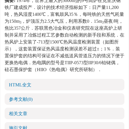
摘要:
1974年，世界上最大的5000m
的9号高炉在克里沃钢
3
铁厂建成投产．设计的技术经济指标如下：日产量11,200
吨，热风湿度1400℃，富氧鼓风35％，每吨铁的天然气耗量
为150m
，炉顶压力2.5大气压，利用系数0．15m
昼夜/吨，
3
3
焦比357公斤．苏联黑色冶金和仪表研究院在这座高炉上研
制并采用了冶炼过程工艺参数自动检测的新手段和系统．在
热风炉上安装了-713型1500℃热风温度检测装置（如图所
示），这套装置保证热风温度检测误差不超过±；1％．装
置保护套的结构可保证在不减低送风管道压力的情况下便于
更换热电偶．热电隅的型号是TIIP-0573型IIP30/6铂铑偶，
硅石墨保护套（HIIO《热电偶》研究所研制）．
HTML全文
参考文献
(0)
相关文章
施引文献