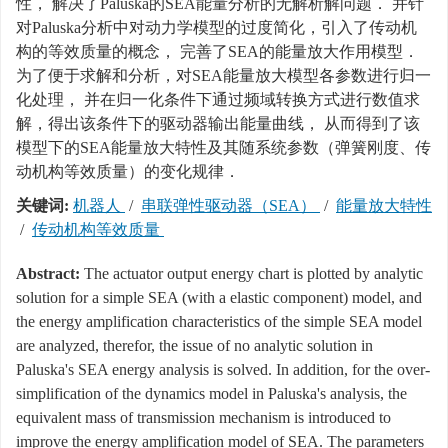
性， 解决了Paluska的SEA能量分析的无解析解问题． 并针
对Paluska分析中对动力学模型的过度简化，引入了传动机
构的等效质量的概念， 完善了SEA的能量放大作用模型．
为了便于求解和分析，对SEA能量放大模型各参数进行归一
化处理， 并在归一化条件下通过频域转换方式进行数值求
解，得出该条件下的驱动器输出能量曲线， 从而得到了该
模型下的SEA能量放大特性及其随系统参数（弹簧刚度、传
动机构等效质量）的变化规律．
关键词:
机器人
/
串联弹性驱动器（SEA）
/
能量放大特性
/
传动机构等效质量
Abstract:
The actuator output energy chart is plotted by analytic
solution for a simple SEA (with a elastic component) model, and
the energy amplification characteristics of the simple SEA model
are analyzed, therefor, the issue of no analytic solution in
Paluska's SEA energy analysis is solved. In addition, for the over-
simplification of the dynamics model in Paluska's analysis, the
equivalent mass of transmission mechanism is introduced to
improve the energy amplification model of SEA. The parameters