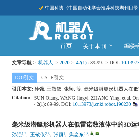
中国科协《中国自动化学会推荐科技期刊目录（
CSCD
首页
编委
关于本刊
文章导航
>
机器人
>
2020
>
42(1)
: 89-99.
> DOI:
10.13973
DOI引文
CSTR引文
引用本文:
孙强, 王敬依, 张颖, 等. 毫米级潜艇形机器人在低雷诺数
Citation:
SUN Qiang, WANG Jingyi, ZHANG Ying, et al. On 3D
42(1): 89-99.
DOI:
10.13973/j.cnki.robot.190230
毫米级潜艇形机器人在低雷诺数液体中的3D运
1,2
2,3
1
2,3
,
,
孙强
,
王敬依
,
张颖
,
焦念东