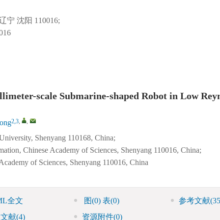
沈阳 110016;
16
llimeter-scale Submarine-shaped Robot in Low Rey
2,3
,
,
ong
University, Shenyang 110168, China;
tomation, Chinese Academy of Sciences, Shenyang 110016, China;
ese Academy of Sciences, Shenyang 110016, China
ML全文
图
(0)
表
(0)
参考文献
(35
引文献
(4)
资源附件
(0)