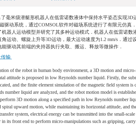
出了毫米级潜艇形机器人在低雷诺数液体中保持水平姿态实现3D
磁驱动系统，通过COMSOL软件对磁场系统进行了有限元仿真
了机器人运动模型并研究了其多种运动模式．机器人在低雷诺数
运动、螺旋上升等3D运动，最大运动速度为1.2 mm/s．通过
电能驱动其前端的夹持器执行夹取、搬运、释放等微操作．
量传输
ation of the robot in human body environment, a 3D motion and micro
tal attitude is proposed in low Reynolds number liquid. Firstly, the su
ated, and the finite element simulation of the magnetic field system is 
 number liquid are analyzed, and the robot motion model is establishe
n perform 3D motion along a specified path in low Reynolds number liqu
nd spiral upward motion, while maintaining its horizontal attitude, and
ransfer system, electrical energy can be transmitted into the small-scal
er in its front end to perform micro-manipulations such as gripping, carr