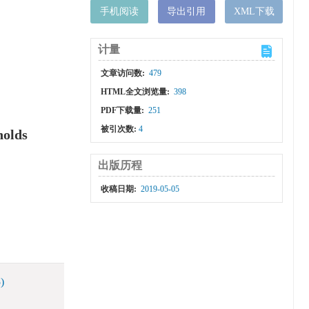
手机阅读
导出引用
XML下载
计量
文章访问数:
479
HTML全文浏览量:
398
PDF下载量:
251
被引次数:
4
nolds
出版历程
收稿日期:
2019-05-05
)