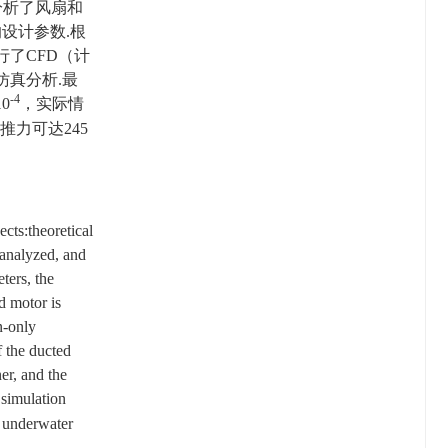
分析了风扇和
设计参数.根
了CFD（计
仿真分析.最
-4
10
，实际情
推力可达245
cts:theoretical
 analyzed, and
ters, the
d motor is
n-only
f the ducted
er, and the
 simulation
d underwater