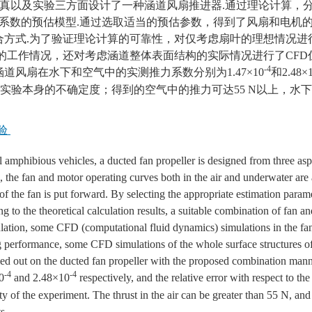
真以及实验三方面设计了一种涵道风扇推进器.通过理论计算，
系数的预估模型.通过选取适当的预估参数，得到了风扇和电机的
方式.为了验证理论计算的可靠性，对仅考虑扇叶的理想情况进行
的工作情况，还对考虑涵道整体表面结构的实际情况进行了CFD
-4
风扇在水下和空气中的实测推力系数分别为1.47×10
和2.48×
于实验本身的不确定度；得到的空气中的推力可达55 N以上，水下
验
 amphibious vehicles, a ducted fan propeller is designed from three aspe
n, the fan and motor operating curves both in the air and underwater are
 of the fan is put forward. By selecting the appropriate estimation parame
 to the theoretical calculation results, a suitable combination of fan an
alculation, some CFD (computational fluid dynamics) simulations in the fa
ing performance, some CFD simulations of the whole surface structures o
ried out on the ducted fan propeller with the proposed combination mann
-4
-4
0
and 2.48×10
respectively, and the relative error with respect to the
ty of the experiment. The thrust in the air can be greater than 55 N, an
s.