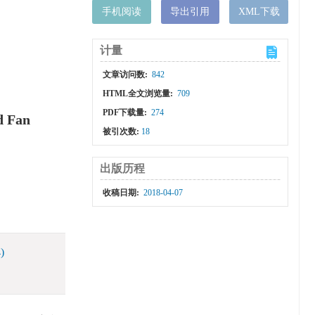
手机阅读
导出引用
XML下载
计量
文章访问数:
842
HTML全文浏览量:
709
PDF下载量:
274
d Fan
被引次数:
18
出版历程
收稿日期:
2018-04-07
)