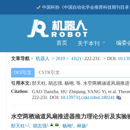
中国科协《中国自动化学会推荐科技期刊目录（
CSCD
首页
编委
关于本刊
文章导航
>
机器人
>
2019
>
41(2)
: 222-231.
> DOI:
10.139
DOI引文
CSTR引文
引用本文:
郜天柱, 胡志强, 杨翊, 等. 水空两栖涵道风扇推进器推力理
Citation:
GAO Tianzhu, HU Zhiqiang, YANG Yi, et al. Theoreti
222-231.
DOI:
10.13973/j.cnki.robot.180241
水空两栖涵道风扇推进器推力理论分析及实验
1,2
1
,
,
1
1
郜天柱
,
胡志强
,
杨翊
,
林扬