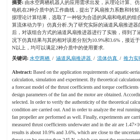
摘要:
由水空两栖机器人的应用需求出发，从理论计算、仿
电机在2种介质中的工作曲线，提出了风扇推力系数和转矩
据理论计算结果，选取了一种较为合适的风扇和电机的组合
算流体动力学）仿真分析.为了研究实际的涵道风扇推进器
后，对该组合方式的涵道风扇推进器进行了实验，得到了涵道
况下仿真结果与其的相对误差分别为10.9%和3.6%，接近
N以上，均可以满足2种介质中的使用要求.
关键词:
水空两栖
/
涵道风扇推进器
/
流体仿真
/
推力实
Abstract:
Based on the application requirements of aquatic-aerial
calculation, simulation and experiment. By theoretical calculatio
a forecast model of the thrust coefficients and torque coefficients
design parameters of the fan and the motor are obtained. According
selected. In order to verify the authenticity of the theoretical c
condition are carried out. And in order to analyze the real runn
fan propeller are performed as well. Finally, experiments are car
measured thrust coefficients underwater and in the air are 1.47×1
results is about 10.9% and 3.6%, which are close to the uncertain
thrust can be greater than 245 N, which can meet the requirement