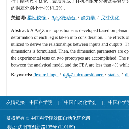
行了结构尺寸优化．最后完成了样机有限元分析及实验研
的误差分别小于4%和12%．
关键词:
柔性铰链
/
θ
θ
Z
微动台
/
静力学
/
尺寸优化
x
y
Abstract:
A
θ
θ
Z
micropositioner is developed based on planar 
x
y
deformation of each leg is taken into consideration. The effects o
utilized to derive the relationships between inputs and outputs. T
dimensions is formulated. Then, the dimension parameters are opt
the experimental tests on two prototypes are accomplished. The re
between the analytical model and the FEA are less than 4% while 
Keywords:
flexure hinge
/
θ
θ
Z
micropositioner
/
statics
/
di
x
y
友情链接：
中国科学院
中国自动化学会
中国科学
版权所有 © 中国科学院沈阳自动化研究所
地址: 沈阳市创新路135号 (110169)