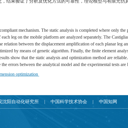
究，结果验证了分析及优化方法的可靠性，理论模型与有限元仿
compliant mechanism. The static analysis is completed where only the 
f each leg on the mobile platform are analyzed separately. The Castiglia
he relation between the displacement amplification of each planar leg an
imized by means of genetic algorithm. Finally, the finite element anal
sults show that the static analysis and optimization method are reliable
the errors between the analytical model and the experimental tests are 
mension optimization
院沈阳自动化研究所
中国科学技术协会
中国知网