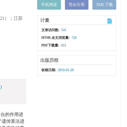
手机阅读
导出引用
XML下载
421）；江苏
计量
文章访问数:
541
HTML全文浏览量:
726
PDF下载量:
453
出版历程
收稿日期:
2016-01-20
)
平台的作用进
于遗传算法进