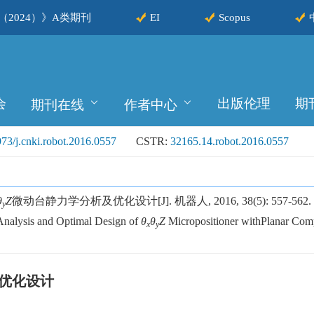
2024）》A类期刊
EI
Scopus
会
出版伦理
期
期刊在线
作者中心
73/j.cnki.robot.2016.0557
CSTR:
32165.14.robot.2016.0557
θ
Z
微动台静力学分析及优化设计[J]. 机器人, 2016, 38(5): 557-562.
y
Analysis and Optimal Design of
θ
θ
Z
Micropositioner withPlanar Com
x
y
优化设计