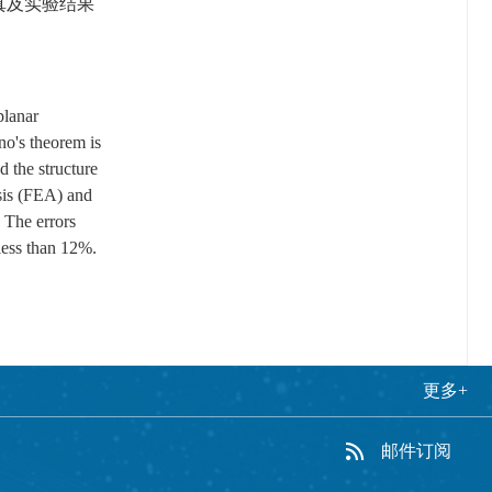
真及实验结果
planar
no's theorem is
d the structure
ysis (FEA) and
. The errors
less than 12%.
更多+
邮件订阅