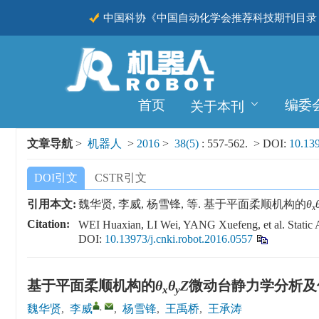
中国科协《中国自动化学会推荐科技期刊目录（
CSCD
首页
编委
关于本刊
文章导航
>
机器人
>
2016
>
38(5)
: 557-562.
> DOI:
10.139
DOI引文
CSTR引文
引用本文:
魏华贤, 李威, 杨雪锋, 等. 基于平面柔顺机构的
θ
x
Citation:
WEI Huaxian, LI Wei, YANG Xuefeng, et al. Static 
DOI:
10.13973/j.cnki.robot.2016.0557
基于平面柔顺机构的
θ
θ
Z
微动台静力学分析及
x
y
,
魏华贤
,
李威
,
杨雪锋
,
王禹桥
,
王承涛