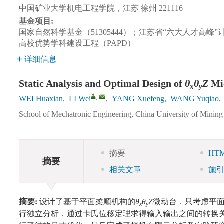
中国矿业大学机电工程学院，江苏 徐州 221116
基金项目:
国家自然科学基金（51305444）；江苏省“六大人才高峰”计
高校优势学科建设工程（PAPD）
详细信息
Static Analysis and Optimal Design of
θ
θ
Z
Mic
x
y
,
WEI Huaxian
,
LI Wei
,
YANG Xuefeng
,
WANG Yuqiao
,
School of Mechatronic Engineering, China University of Minin
摘要
HT
摘要
相关文章
施
摘要:
设计了基于平面柔顺机构的
θ
θ
Z
微动台．只考虑平
x
y
行独立分析．通过卡氏位移定理求得输入输出之间的转换