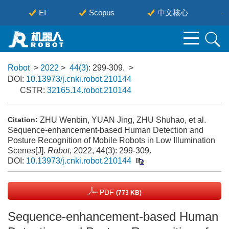
EI
Scopus
中文核心
Robot
>
2022
>
44(3)
: 299-309.
>
DOI:
10.13973/j.cnki.robot.210144
CSTR:
32165.14.robot.210144
ZHU Wenbin, YUAN Jing, ZHU Shuhao, et al.
Citation:
Sequence-enhancement-based Human Detection and
Posture Recognition of Mobile Robots in Low Illumination
Scenes[J].
Robot
, 2022, 44(3): 299-309.
DOI:
10.13973/j.cnki.robot.210144
PDF
(773 KB)
Sequence-enhancement-based Human