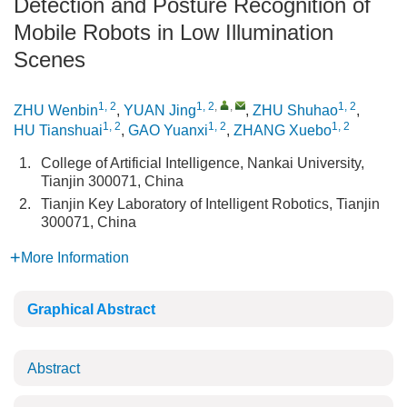
Detection and Posture Recognition of
Mobile Robots in Low Illumination
Scenes
1, 2
1, 2
,
,
1, 2
ZHU Wenbin
,
YUAN Jing
,
ZHU Shuhao
,
1, 2
1, 2
1, 2
HU Tianshuai
,
GAO Yuanxi
,
ZHANG Xuebo
1.
College of Artificial Intelligence, Nankai University,
Tianjin 300071, China
2.
Tianjin Key Laboratory of Intelligent Robotics, Tianjin
300071, China
More Information
Graphical Abstract
Abstract