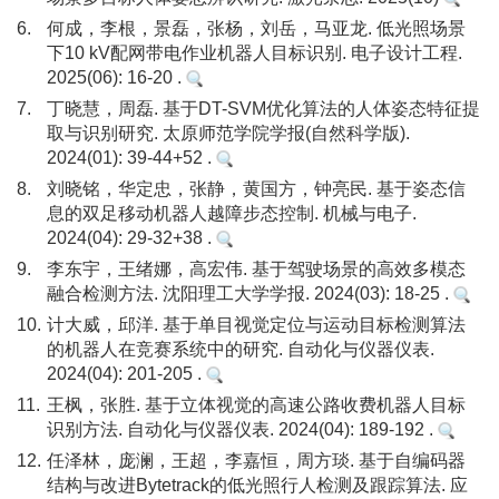
6.
何成，李根，景磊，张杨，刘岳，马亚龙. 低光照场景
下10 kV配网带电作业机器人目标识别. 电子设计工程.
2025(06): 16-20 .
7.
丁晓慧，周磊. 基于DT-SVM优化算法的人体姿态特征提
取与识别研究. 太原师范学院学报(自然科学版).
2024(01): 39-44+52 .
8.
刘晓铭，华定忠，张静，黄国方，钟亮民. 基于姿态信
息的双足移动机器人越障步态控制. 机械与电子.
2024(04): 29-32+38 .
9.
李东宇，王绪娜，高宏伟. 基于驾驶场景的高效多模态
融合检测方法. 沈阳理工大学学报. 2024(03): 18-25 .
10.
计大威，邱洋. 基于单目视觉定位与运动目标检测算法
的机器人在竞赛系统中的研究. 自动化与仪器仪表.
2024(04): 201-205 .
11.
王枫，张胜. 基于立体视觉的高速公路收费机器人目标
识别方法. 自动化与仪器仪表. 2024(04): 189-192 .
12.
任泽林，庞澜，王超，李嘉恒，周方琰. 基于自编码器
结构与改进Bytetrack的低光照行人检测及跟踪算法. 应