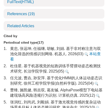
FullText(HTML)
References
(19)
Related Articles
Cited by
Periodical cited type(17)
1.
黄忠, 张远坤, 任福继, 胡敏, 刘娟. 基于非对称注意与双
池化筛选的情感识别网络. 机器人. 2026(03)
本站查
看
2.
杜佳星. 基于机器视觉的短跑训练手臂摆动姿态检测技
术研究. 长治学院学报. 2025(05)
3.
任元波, 曹垚, 孙安萍. 基于优化HMM的人体运动姿态识
别研究. 徐州工程学院学报(自然科学版). 2025(04)
4.
曹锋, 施凯健, 韩吉双, 葛友铖. AlphaPose模型下电站基
建现场高风险违规行为识别. 计算机仿真. 2025(12)
5.
张润红, 刘尚武, 刘毅娟. 基于激光视觉传感的复杂运动
场景多目标人体姿态辨识研究. 激光杂志. 2025(10)