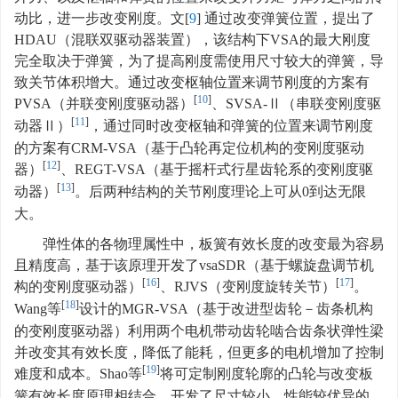
动比，进一步改变刚度。文[
9
] 通过改变弹簧位置，提出了
HDAU（混联双驱动器装置），该结构下VSA的最大刚度
完全取决于弹簧，为了提高刚度需使用尺寸较大的弹簧，导
致关节体积增大。通过改变枢轴位置来调节刚度的方案有
[
10
]
PVSA（并联变刚度驱动器）
、SVSA-Ⅱ（串联变刚度驱
[
11
]
动器Ⅱ）
，通过同时改变枢轴和弹簧的位置来调节刚度
的方案有CRM-VSA（基于凸轮再定位机构的变刚度驱动
[
12
]
器）
、REGT-VSA（基于摇杆式行星齿轮系的变刚度驱
[
13
]
动器）
。后两种结构的关节刚度理论上可从0到达无限
大。
弹性体的各物理属性中，板簧有效长度的改变最为容易
且精度高，基于该原理开发了vsaSDR（基于螺旋盘调节机
[
16
]
[
17
]
构的变刚度驱动器）
、RJVS（变刚度旋转关节）
。
[
18
]
Wang等
设计的MGR-VSA（基于改进型齿轮－齿条机构
的变刚度驱动器）利用两个电机带动齿轮啮合齿条状弹性梁
并改变其有效长度，降低了能耗，但更多的电机增加了控制
[
19
]
难度和成本。Shao等
将可定制刚度轮廓的凸轮与改变板
簧有效长度原理相结合，开发了尺寸较小、性能较优异的