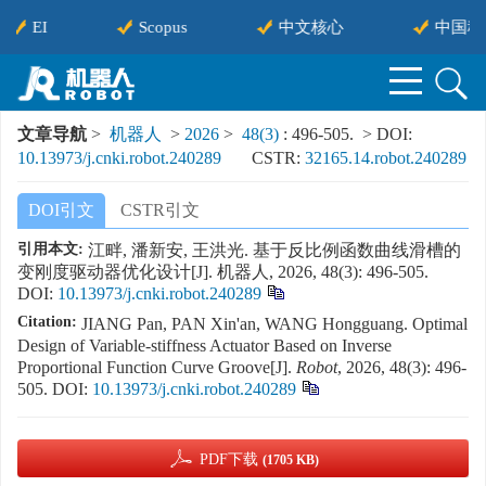
EI
Scopus
中文核心
中国科技
文章导航
>
机器人
>
2026
>
48(3)
: 496-505.
> DOI:
10.13973/j.cnki.robot.240289
CSTR:
32165.14.robot.240289
DOI引文
CSTR引文
引用本文:
江畔, 潘新安, 王洪光. 基于反比例函数曲线滑槽的
变刚度驱动器优化设计[J]. 机器人, 2026, 48(3): 496-505.
DOI:
10.13973/j.cnki.robot.240289
Citation:
JIANG Pan, PAN Xin'an, WANG Hongguang. Optimal
Design of Variable-stiffness Actuator Based on Inverse
Proportional Function Curve Groove[J].
Robot
, 2026, 48(3): 496-
505.
DOI:
10.13973/j.cnki.robot.240289
PDF下载
(1705 KB)