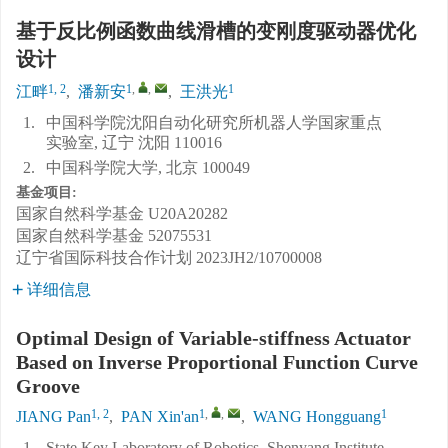
基于反比例函数曲线滑槽的变刚度驱动器优化
设计
1, 2
1
,
,
1
江畔
,
潘新安
,
王洪光
1.
中国科学院沈阳自动化研究所机器人学国家重点
实验室, 辽宁 沈阳 110016
2.
中国科学院大学, 北京 100049
基金项目:
国家自然科学基金
U20A20282
国家自然科学基金
52075531
辽宁省国际科技合作计划
2023JH2/10700008
详细信息
Optimal Design of Variable-stiffness Actuator
Based on Inverse Proportional Function Curve
Groove
1, 2
1
,
,
1
JIANG Pan
,
PAN Xin'an
,
WANG Hongguang
1.
State Key Laboratory of Robotics, Shenyang Institute