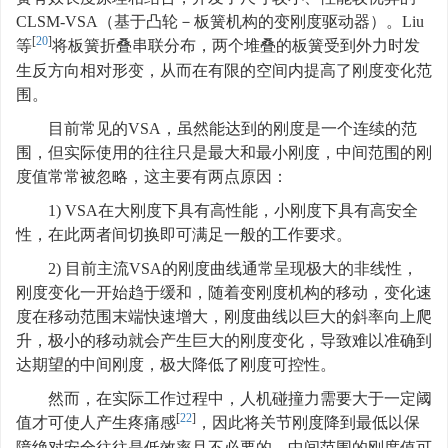
CLSM-VSA（基于凸轮－板簧机构的变刚度驱动器）。Liu
[
20
]
等
将板簧折叠串联分布，两个堆叠的板簧受到外力时发
生反方向相对形变，从而在有限的空间内提高了刚度变化范
围。
目前常见的VSA，虽然能达到的刚度是一个连续的范
围，但实际使用的往往只是最大和最小刚度，中间范围的刚
度值常常被忽略，这主要有两点原因：
1) VSA在大刚度下具有高性能，小刚度下具有高安全
性，在此两者间切换即可满足一般的工作要求。
2) 目前主流VSA的刚度曲线通常呈现极大的非线性，
刚度变化一开始趋于缓和，随着变刚度机构的移动，变化速
度在移动范围末端快速增大，刚度曲线以巨大的斜率向上爬
升，极小的移动就会产生巨大的刚度变化，导致难以准确到
达期望的中间刚度，极大降低了刚度可控性。
然而，在实际工作过程中，人机碰撞力需要大于一定阈
[
22
]
值才可使人产生疼痛感
，因此将关节刚度降到最低以保
障绝对安全往往是低效率且不必要的，中间范围的刚度值可