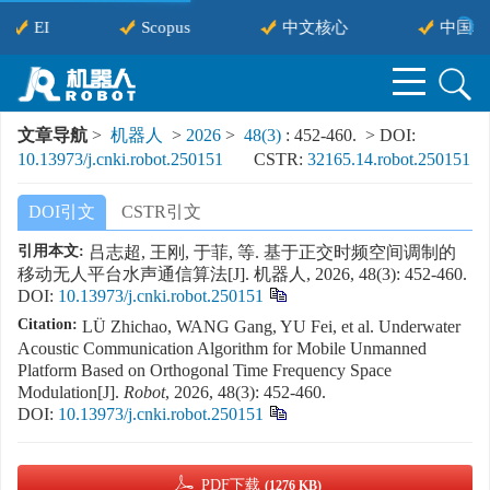
EI
Scopus
中文核心
中国科
文章导航
>
机器人
>
2026
>
48(3)
: 452-460.
> DOI:
10.13973/j.cnki.robot.250151
CSTR:
32165.14.robot.250151
DOI引文
CSTR引文
引用本文:
吕志超, 王刚, 于菲, 等. 基于正交时频空间调制的
移动无人平台水声通信算法[J]. 机器人, 2026, 48(3): 452-460.
DOI:
10.13973/j.cnki.robot.250151
Citation:
LÜ Zhichao, WANG Gang, YU Fei, et al. Underwater
Acoustic Communication Algorithm for Mobile Unmanned
Platform Based on Orthogonal Time Frequency Space
Modulation[J].
Robot
, 2026, 48(3): 452-460.
DOI:
10.13973/j.cnki.robot.250151
PDF下载
(1276 KB)