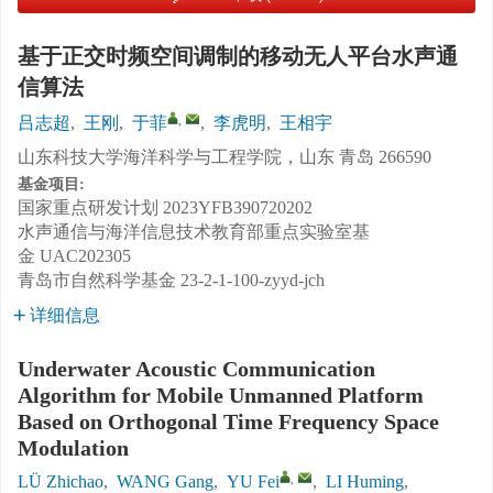
基于正交时频空间调制的移动无人平台水声通
信算法
,
吕志超
,
王刚
,
于菲
,
李虎明
,
王相宇
山东科技大学海洋科学与工程学院，山东 青岛 266590
基金项目:
国家重点研发计划
2023YFB390720202
水声通信与海洋信息技术教育部重点实验室基
金
UAC202305
青岛市自然科学基金
23-2-1-100-zyyd-jch
详细信息
Underwater Acoustic Communication
Algorithm for Mobile Unmanned Platform
Based on Orthogonal Time Frequency Space
Modulation
,
LÜ Zhichao
,
WANG Gang
,
YU Fei
,
LI Huming
,