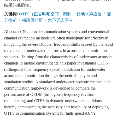
结果的准确性。
关键词:
OTFS（正交时频空间）调制
/
移动水声通信
/
变
分推断
/
稀疏贝叶斯
/
水下无人平台
Abstract:
Traditional communication systems and conventional
channel estimation methods are often inadequate for effectively
mitigating the severe Doppler frequency shifts caused by the rapid
movement of underwater platforms in acoustic communication
scenarios. Starting from the characteristics of underwater acoustic
channels in mobile environments, this paper investigates OTFS
(orthogonal time frequency space) modulation for underwater
acoustic communication through theoretical analysis and
simulation studies. A simulated underwater acoustic channel and
communication framework is developed to compare the
performance of OFDM (orthogonal frequency division
multiplexing) and OTFS in dynamic underwater conditions,
thereby demonstrating the necessity and feasibility of deploying
OTFS in communication systems for high-speed AUVs