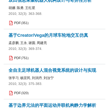
农田信息采集机器人机构设计与奇异性分析
胡娜
陈勇
王红星
,
,
2010, 32(3): 363-368.
PDF
351
(
)
基于Creator/Vega的月球车轮地交互仿真
孟彦鹏
王永
谢圆
周建亮
,
,
,
2010, 32(3): 369-374.
PDF
751
(
)
全自主足球机器人混合视觉系统的设计与实现
张学习
杨宜民
刘润丹
刘汝宁
,
,
,
2010, 32(3): 375-383.
PDF
320
(
)
基于边界元法的平面运动并联机构静力学解析