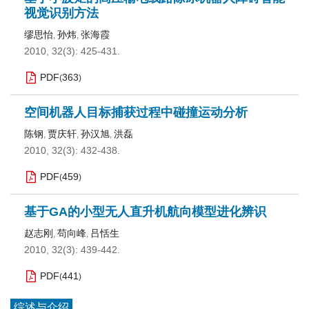
视觉识别方法
缪思怡
孙炜
张海霞
,
,
2010, 32(3): 425-431.
PDF
363
(
)
空间机器人目标捕获过程中碰撞运动分析
陈钢
贾庆轩
孙汉旭
洪磊
,
,
,
2010, 32(3): 432-438.
PDF
459
(
)
基于GA的小型无人直升机航向模型进化辨识
赵志刚
苟向峰
吕恬生
,
,
2010, 32(3): 439-442.
PDF
441
(
)
综述与介绍