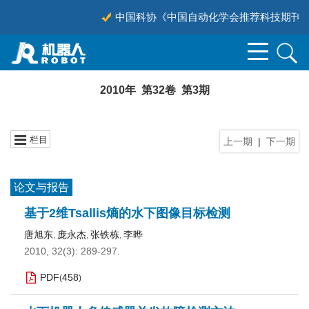
中国科协《中国自动化学会推荐科技期刊目录（
2010年 第32卷 第3期
栏目
上一期
|
下一期
论文与报告
基于2维Tsallis熵的水下图像目标检测
唐旭东
庞永杰
张铁栋
李晔
,
,
,
2010, 32(3): 289-297.
PDF
458
(
)