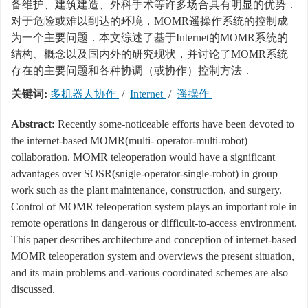
备维护、建筑建造、外科手术等许多场合具有明显的优势．
对于危险或难以到达的环境，MOMR遥操作系统的控制成
为一个主要问题．本文综述了基于Internet的MOMR系统的
结构、概念以及国内外的研究现状，并讨论了MOMR系统
存在的主要问题和各种协调（或协作）控制方法．
关键词:
多机器人协作
/
Internet
/
遥操作
Abstract:
Recently some-noticeable efforts have been devoted to
the internet-based MOMR(multi- operator-multi-robot)
collaboration. MOMR teleoperation would have a significant
advantages over SOSR(snigle-operator-single-robot) in group
work such as the plant maintenance, construction, and surgery.
Control of MOMR teleoperation system plays an important role in
remote operations in dangerous or difficult-to-access environment.
This paper describes architecture and conception of internet-based
MOMR teleoperation system and overviews the present situation,
and its main problems and-various coordinated schemes are also
discussed.